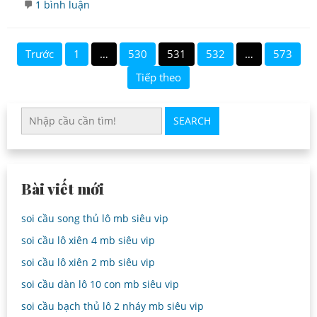
ở
1 bình luận
chốt
số
miền
Phân
bắc
Trước
1
…
530
531
532
…
573
hôm
trang
nay
Tiếp theo
bài
siêu
chuẩn
viết
ngày
24/06/2026
SEARCH
Bài viết mới
soi cầu song thủ lô mb siêu vip
soi cầu lô xiên 4 mb siêu vip
soi cầu lô xiên 2 mb siêu vip
soi cầu dàn lô 10 con mb siêu vip
soi cầu bạch thủ lô 2 nháy mb siêu vip