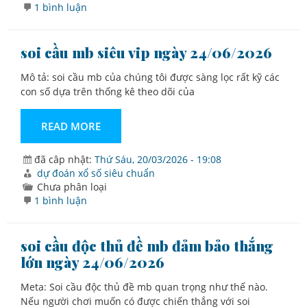
ở
1 bình luận
rồng
bạch
kim
soi cầu mb siêu vip ngày 24/06/2026
chốt
3
càng
Mô tả: soi cầu mb của chúng tôi được sàng lọc rất kỹ các
không
con số dựa trên thống kê theo dõi của
bao
giờ
lỗ
READ MORE
ngày
24/06/2026
đã câp nhật:
Thứ Sáu, 20/03/2026 - 19:08
dự đoán xổ số siêu chuẩn
Chưa phân loại
ở
1 bình luận
soi
cầu
mb
soi cầu độc thủ đề mb đảm bảo thắng
siêu
vip
lớn ngày 24/06/2026
ngày
24/06/2026
Meta: Soi cầu độc thủ đề mb quan trọng như thế nào.
Nếu người chơi muốn có được chiến thắng với soi