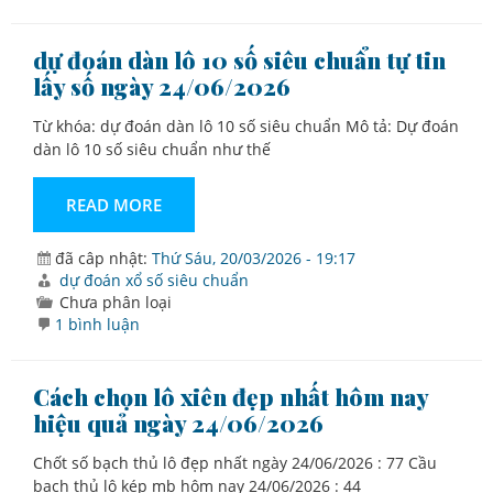
Chốt
dàn
đề
dự đoán dàn lô 10 số siêu chuẩn tự tin
miền
bắc
lấy số ngày 24/06/2026
hôm
nay
Từ khóa: dự đoán dàn lô 10 số siêu chuẩn Mô tả: Dự đoán
–
Phương
dàn lô 10 số siêu chuẩn như thế
pháp
bắt
bạch
READ MORE
thủ
đề
ngày
đã câp nhật:
Thứ Sáu, 20/03/2026 - 19:17
24/06/2026
dự đoán xổ số siêu chuẩn
Chưa phân loại
ở
1 bình luận
dự
đoán
dàn
Cách chọn lô xiên đẹp nhất hôm nay
lô
10
hiệu quả ngày 24/06/2026
số
siêu
Chốt số bạch thủ lô đẹp nhất ngày 24/06/2026 : 77 Cầu
chuẩn
tự
bạch thủ lô kép mb hôm nay 24/06/2026 : 44