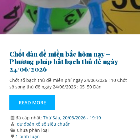
Chốt dàn đề miền bắc hôm nay –
Phương pháp bắt bạch thủ đề ngày
24/06/2026
Chốt số bạch thủ đề miễn phí ngày 24/06/2026 : 10 Chốt
số song thủ đề ngày 24/06/2026 : 05, 50 Dàn
READ MORE
đã câp nhật:
Thứ Sáu, 20/03/2026 - 19:19
dự đoán xổ số siêu chuẩn
Chưa phân loại
ở
1 bình luận