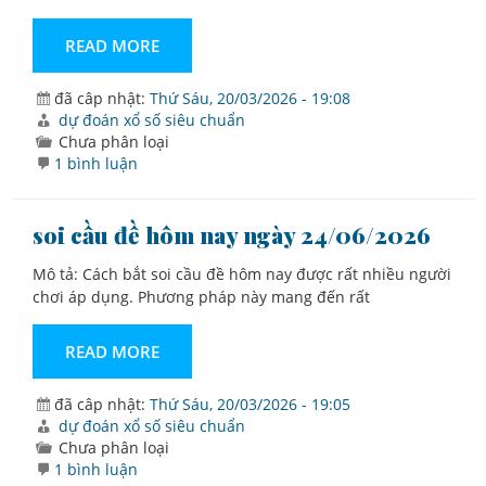
READ MORE
đã câp nhật:
Thứ Sáu, 20/03/2026 - 19:08
dự đoán xổ số siêu chuẩn
Chưa phân loại
ở
1 bình luận
soi
cầu
độc
soi cầu đề hôm nay ngày 24/06/2026
thủ
đề
mb
Mô tả: Cách bắt soi cầu đề hôm nay được rất nhiều người
đảm
chơi áp dụng. Phương pháp này mang đến rất
bảo
thắng
lớn
READ MORE
ngày
24/06/2026
đã câp nhật:
Thứ Sáu, 20/03/2026 - 19:05
dự đoán xổ số siêu chuẩn
Chưa phân loại
ở
1 bình luận
soi