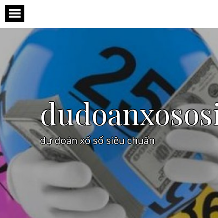
Skip
to
content
dudoanxosos
dự đoán xổ số siêu chuẩn