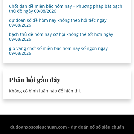
Chốt dàn đề miền bắc hôm nay – Phương pháp bắt bạch
thủ đề ngày 09/08/2026
dự đoán số đề hôm nay không theo hối tiếc ngày
09/08/2026
bạch thủ đề hôm nay cơ hội không thể tốt hơn ngày
09/08/2026
giờ vàng chốt số miền bắc hôm nay số ngon ngày
09/08/2026
Phản hồi gần đây
Không có bình luận nào để hiển thị.
dudoanxososieuchuan.com - dự đoán xổ số siêu chuẩn