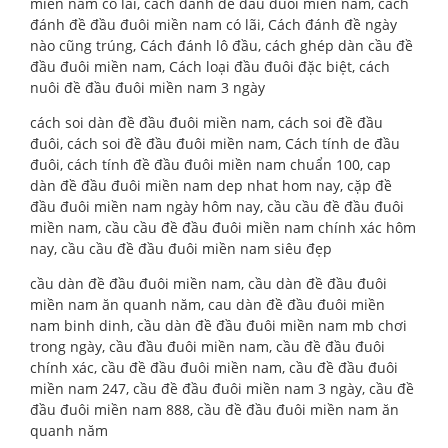
miền nam có lãi, cách đánh đề đầu đuôi miền nam, cách
đánh đề đầu đuôi miền nam có lãi, Cách đánh đề ngày
nào cũng trúng, Cách đánh lô đầu, cách ghép dàn cầu đề
đầu đuôi miền nam, Cách loại đầu đuôi đặc biệt, cách
nuôi đề đầu đuôi miền nam 3 ngày
cách soi dàn đề đầu đuôi miền nam, cách soi đề đầu
đuôi, cách soi đề đầu đuôi miền nam, Cách tính de đầu
đuôi, cách tính đề đầu đuôi miền nam chuẩn 100, cap
dàn đề đầu đuôi miền nam dep nhat hom nay, cặp đề
đầu đuôi miền nam ngày hôm nay, cầu cầu đề đầu đuôi
miền nam, cầu cầu đề đầu đuôi miền nam chính xác hôm
nay, cầu cầu đề đầu đuôi miền nam siêu đẹp
cầu dàn đề đầu đuôi miền nam, cầu dàn đề đầu đuôi
miền nam ăn quanh năm, cau dàn đề đầu đuôi miền
nam binh dinh, cầu dàn đề đầu đuôi miền nam mb chơi
trong ngày, cầu đầu đuôi miền nam, cầu đề đầu đuôi
chính xác, cầu đề đầu đuôi miền nam, cầu đề đầu đuôi
miền nam 247, cầu đề đầu đuôi miền nam 3 ngày, cầu đề
đầu đuôi miền nam 888, cầu đề đầu đuôi miền nam ăn
quanh năm