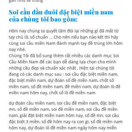
gần như sẽ trúng
Soi cầu đầu đuôi đặc biệt miền nam
của chúng tôi bao gồm:
Hôm nay chúng ta quyết tâm đòi lại những gì đã mất từ
tay chủ lô, số chuẩn … Cho nên nếu bạn nào kết thì hãy
cùng soi cầu miền Nam đánh mạnh tay đề trúng lớn hôm
nay nhé.
Chúng Tôi đã bổ sung thêm rất nhiều các danh mục Soi
Cầu Miền Nam để các bạn dễ dàng lựa chọn cho mình
những cầu đẹp và chuẩn xác nhất , Hiện tại chúng tôi
đang có các danh mục sau : soi cầu đặc biệt miền nam,
đặc biệt miền nam, dự đoán số đề miền nam, chốt số
miền nam, số đề miền nam, đề miền nam, dự đoán lô đề
miền nam hôm nay, chốt số lô đề miền nam
dự đoán cầu miền nam, soi cầu đề miền nam, đặc biệt
mn, số đề miền nam, soi đề miền nam, soi cầu đề miền
nam, giải đặt biệt miền nam hôm nay, số đề mn, soi cầu
đặc biệt 3 miền, số đề hôm nay ra con gi, số đề miền nam
hôm nay, dự đoán lô đề miền nam ngày hôm nay miễn