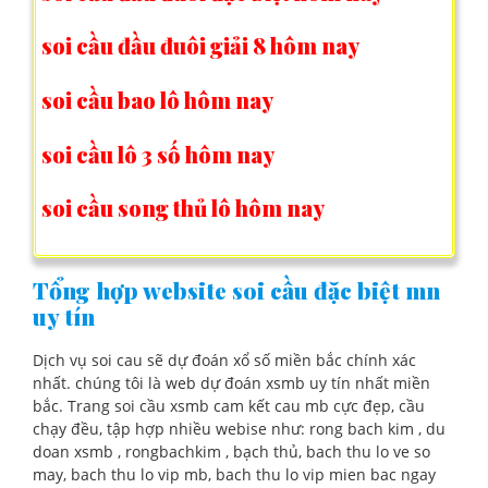
soi cầu đầu đuôi giải 8 hôm nay
soi cầu bao lô hôm nay
soi cầu lô 3 số hôm nay
soi cầu song thủ lô hôm nay
Tổng hợp website soi cầu đặc biệt mn
uy tín
Dịch vụ soi cau sẽ dự đoán xổ số miền bắc chính xác
nhất. chúng tôi là web dự đoán xsmb uy tín nhất miền
bắc. Trang soi cầu xsmb cam kết cau mb cực đẹp, cầu
chạy đều, tập hợp nhiều webise như: rong bach kim , du
doan xsmb , rongbachkim , bạch thủ, bach thu lo ve so
may, bach thu lo vip mb, bach thu lo vip mien bac ngay