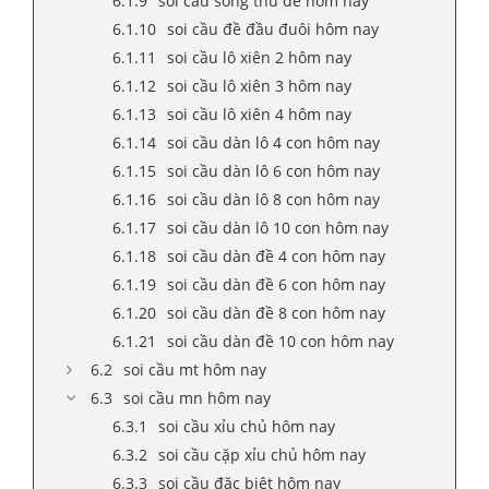
soi cầu song thủ đề hôm nay
soi cầu đề đầu đuôi hôm nay
soi cầu lô xiên 2 hôm nay
soi cầu lô xiên 3 hôm nay
soi cầu lô xiên 4 hôm nay
soi cầu dàn lô 4 con hôm nay
soi cầu dàn lô 6 con hôm nay
soi cầu dàn lô 8 con hôm nay
soi cầu dàn lô 10 con hôm nay
soi cầu dàn đề 4 con hôm nay
soi cầu dàn đề 6 con hôm nay
soi cầu dàn đề 8 con hôm nay
soi cầu dàn đề 10 con hôm nay
soi cầu mt hôm nay
soi cầu mn hôm nay
soi cầu xỉu chủ hôm nay
soi cầu cặp xỉu chủ hôm nay
soi cầu đặc biệt hôm nay