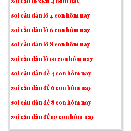
soi cầu lô xiên 4 hôm nay
soi cầu dàn lô 4 con hôm nay
soi cầu dàn lô 6 con hôm nay
soi cầu dàn lô 8 con hôm nay
soi cầu dàn lô 10 con hôm nay
soi cầu dàn đề 4 con hôm nay
soi cầu dàn đề 6 con hôm nay
soi cầu dàn đề 8 con hôm nay
soi cầu dàn đề 10 con hôm nay