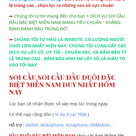
lệ trúng cao , chọn lọc ra những con số cực chuẩn
➦ Chúng tôi tự tin mang đến cho bạn 1 DỊCH VỤ SOI CẦU
ĐẦU ĐẶC BIỆT MIỀN NAM MANG TIÊU CHUẨN ” KHẲNG
ĐỊNH ĐÁNH ĐÂU TRÚNG ĐÓ”.
➦
CHÚNG TÔI TỰ HÀO LÀ WEBSITE, CÓ LƯỢNG NGƯỜI
CHƠI LỚN NHẤT HIỆN NAY. CHÚNG TÔI CUNG CẤP CÁC
DỊCH VỤ LẤY SỐ, UY TÍN – CHUẨN XÁC. VÀ ĐẢM BẢO TỶ
LỆ TRÚNG CAO . ĐẢM BẢO ANH EM LẤY SỐ LÀ GIÀU TO
VÀO TỐI NAY
SOI CẦU SOI CẦU ĐẦU ĐUÔI ĐẶC
BIỆT MIỀN NAM DUY NHẤT HÔM
NAY
Các bạn sẽ nhận được số vào mọi lúc trong ngày
Có thể nạp cộng dồn (
Ví dụ 3 cái 100k
)
Hỗ trợ :
Viettel, Mobiphone, Vinaphone, VNMobile…
ĐẦU ĐUÔI ĐẶC BIỆT MIỀN NAM
chúc các bạn thắng lớn