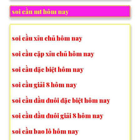
soi cầu mt hôm nay
soi cầu xỉu chủ hôm nay
soi cầu cặp xỉu chủ hôm nay
soi cầu đặc biệt hôm nay
soi cầu giải 8 hôm nay
soi cầu đầu đuôi đặc biệt hôm nay
soi cầu đầu đuôi giải 8 hôm nay
soi cầu bao lô hôm nay