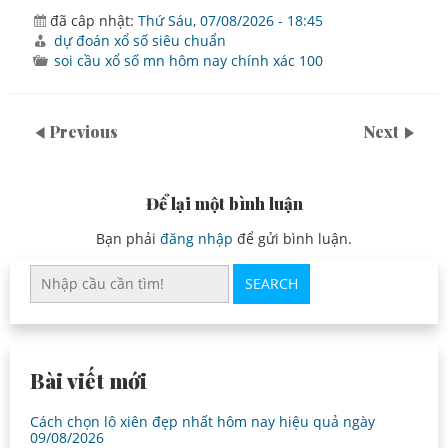
đã câp nhật:
Thứ Sáu, 07/08/2026 - 18:45
dự đoán xổ số siêu chuẩn
soi cầu xổ số mn hôm nay chính xác 100
Previous
Next
Để lại một bình luận
Bạn phải
đăng nhập
để gửi bình luận.
SEARCH
Bài viết mới
Cách chọn lô xiên đẹp nhất hôm nay hiệu quả ngày
09/08/2026