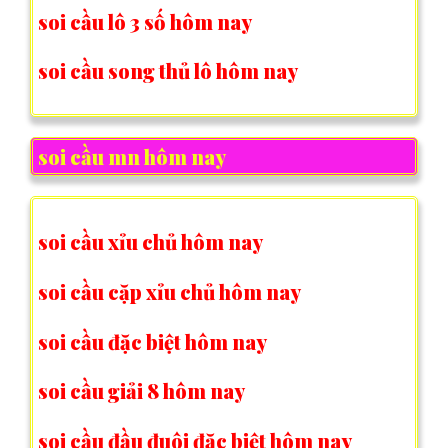
soi cầu lô 3 số hôm nay
soi cầu song thủ lô hôm nay
soi cầu mn hôm nay
soi cầu xỉu chủ hôm nay
soi cầu cặp xỉu chủ hôm nay
soi cầu đặc biệt hôm nay
soi cầu giải 8 hôm nay
soi cầu đầu đuôi đặc biệt hôm nay