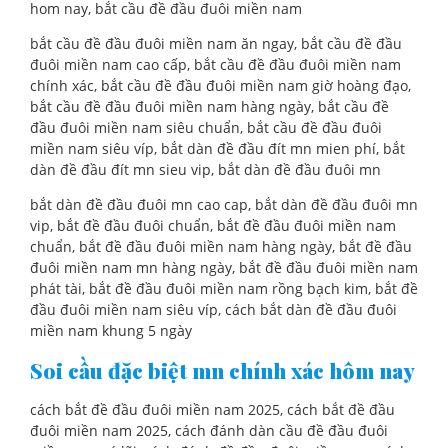
hom nay, bắt cầu đề đầu đuôi miền nam
bắt cầu đề đầu đuôi miền nam ăn ngay, bắt cầu đề đầu
đuôi miền nam cao cấp, bắt cầu đề đầu đuôi miền nam
chính xác, bắt cầu đề đầu đuôi miền nam giờ hoàng đạo,
bắt cầu đề đầu đuôi miền nam hàng ngày, bắt cầu đề
đầu đuôi miền nam siêu chuẩn, bắt cầu đề đầu đuôi
miền nam siêu víp, bắt dàn đề đầu đít mn mien phí, bắt
dàn đề đầu đít mn sieu vip, bắt dàn đề đầu đuôi mn
bắt dàn đề đầu đuôi mn cao cap, bắt dàn đề đầu đuôi mn
vip, bắt đề đầu đuôi chuẩn, bắt đề đầu đuôi miền nam
chuẩn, bắt đề đầu đuôi miền nam hàng ngày, bắt đề đầu
đuôi miền nam mn hàng ngày, bắt đề đầu đuôi miền nam
phát tài, bắt đề đầu đuôi miền nam rồng bạch kim, bắt đề
đầu đuôi miền nam siêu víp, cách bắt dàn đề đầu đuôi
miền nam khung 5 ngày
Soi cầu đặc biệt mn chính xác hôm nay
cách bắt đề đầu đuôi miền nam 2025, cách bắt đề đầu
đuôi miền nam 2025, cách đánh dàn cầu đề đầu đuôi