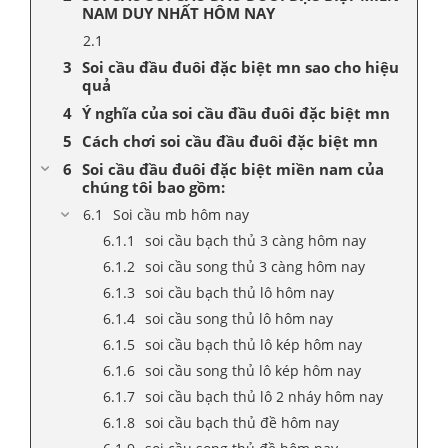
NAM DUY NHẤT HÔM NAY
Soi cầu đầu đuôi đặc biệt mn sao cho hiệu
quả
Ý nghĩa của soi cầu đầu đuôi đặc biệt mn
Cách chơi soi cầu đầu đuôi đặc biệt mn
Soi cầu đầu đuôi đặc biệt miền nam của
chúng tôi bao gồm:
Soi cầu mb hôm nay
soi cầu bạch thủ 3 càng hôm nay
soi cầu song thủ 3 càng hôm nay
soi cầu bạch thủ lô hôm nay
soi cầu song thủ lô hôm nay
soi cầu bạch thủ lô kép hôm nay
soi cầu song thủ lô kép hôm nay
soi cầu bạch thủ lô 2 nháy hôm nay
soi cầu bạch thủ đề hôm nay