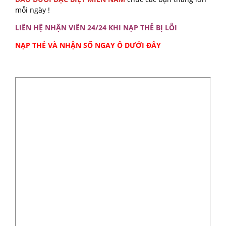
mỗi ngày !
LIÊN HỆ NHẬN VIÊN 24/24 KHI NẠP THẺ BỊ LỖI
NẠP THẺ VÀ NHẬN SỐ NGAY Ô DƯỚI ĐÂY