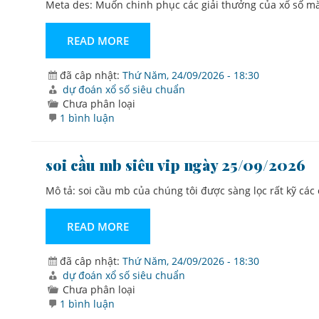
Meta des: Muốn chinh phục các giải thưởng của xổ số mà k
25/09/2026
READ MORE
đã câp nhật:
Thứ Năm, 24/09/2026 - 18:30
dự đoán xổ số siêu chuẩn
Chưa phân loại
ở
1 bình luận
cách
soi
cầu
soi cầu mb siêu vip ngày 25/09/2026
xổ
số
hôm
Mô tả: soi cầu mb của chúng tôi được sàng lọc rất kỹ các
nay
siêu
chuẩn
READ MORE
ngày
25/09/2026
đã câp nhật:
Thứ Năm, 24/09/2026 - 18:30
dự đoán xổ số siêu chuẩn
Chưa phân loại
ở
1 bình luận
soi