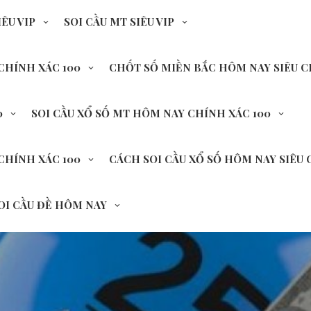
IÊU VIP
SOI CẦU MT SIÊU VIP
CHÍNH XÁC 100
CHỐT SỐ MIỀN BẮC HÔM NAY SIÊU 
0
SOI CẦU XỔ SỐ MT HÔM NAY CHÍNH XÁC 100
CHÍNH XÁC 100
CÁCH SOI CẦU XỔ SỐ HÔM NAY SIÊU
OI CẦU ĐỀ HÔM NAY