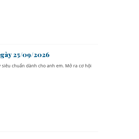
ngày 25/09/2026
y siêu chuẩn dành cho anh em. Mở ra cơ hội