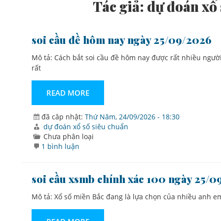
Tác giả:
dự đoán xổ 
soi cầu đề hôm nay ngày 25/09/2026
Mô tả: Cách bắt soi cầu đề hôm nay được rất nhiều ngư
rất
READ MORE
đã câp nhật:
Thứ Năm, 24/09/2026 - 18:30
dự đoán xổ số siêu chuẩn
Chưa phân loại
ở
1 bình luận
soi
cầu
đề
soi cầu xsmb chính xác 100 ngày 25/0
hôm
nay
ngày
Mô tả: Xổ số miền Bắc đang là lựa chọn của nhiều anh e
25/09/2026