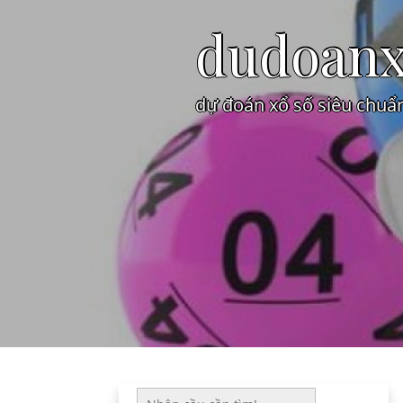
dudoanx
dự đoán xổ số siêu chuẩ