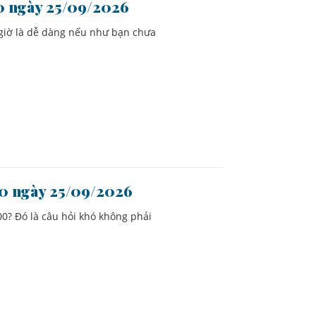
00 ngày 25/09/2026
 giờ là dễ dàng nếu như bạn chưa
00 ngày 25/09/2026
0? Đó là câu hỏi khó không phải