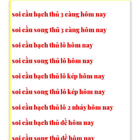
soi cầu bạch thủ 3 càng hôm nay
soi cầu song thủ 3 càng hôm nay
soi cầu bạch thủ lô hôm nay
soi cầu song thủ lô hôm nay
soi cầu bạch thủ lô kép hôm nay
soi cầu song thủ lô kép hôm nay
soi cầu bạch thủ lô 2 nháy hôm nay
soi cầu bạch thủ đề hôm nay
soi cầu song thủ đề hôm nay