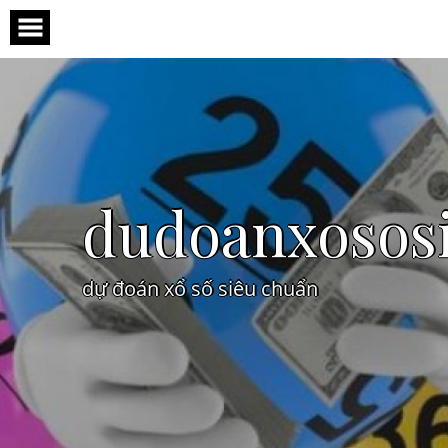
Skip
to
content
dudoanxosos
dự đoán xổ số siêu chuẩn