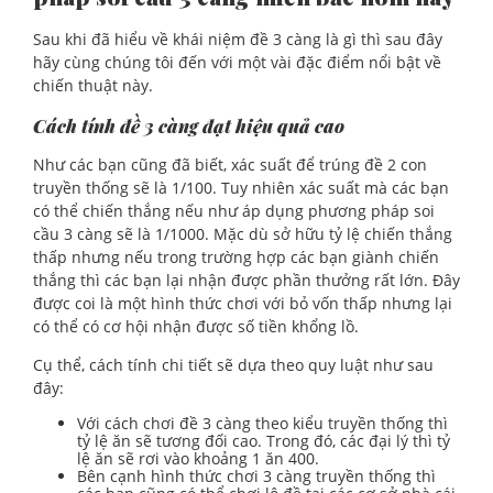
Sau khi đã hiểu về khái niệm đề 3 càng là gì thì sau đây
hãy cùng chúng tôi đến với một vài đặc điểm nổi bật về
chiến thuật này.
Cách tính đề 3 càng đạt hiệu quả cao
Như các bạn cũng đã biết, xác suất để trúng đề 2 con
truyền thống sẽ là 1/100. Tuy nhiên xác suất mà các bạn
có thể chiến thắng nếu như áp dụng phương pháp soi
cầu 3 càng sẽ là 1/1000. Mặc dù sở hữu tỷ lệ chiến thắng
thấp nhưng nếu trong trường hợp các bạn giành chiến
thắng thì các bạn lại nhận được phần thưởng rất lớn. Đây
được coi là một hình thức chơi với bỏ vốn thấp nhưng lại
có thể có cơ hội nhận được số tiền khổng lồ.
Cụ thể, cách tính chi tiết sẽ dựa theo quy luật như sau
đây:
Với cách chơi đề 3 càng theo kiểu truyền thống thì
tỷ lệ ăn sẽ tương đối cao. Trong đó, các đại lý thì tỷ
lệ ăn sẽ rơi vào khoảng 1 ăn 400.
Bên cạnh hình thức chơi 3 càng truyền thống thì