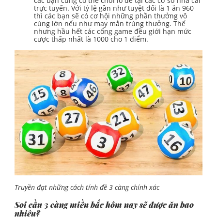
các bạn cũng có thể chơi lô đề tại các cơ sở nhà cái
trực tuyến. Với tỷ lệ gần như tuyệt đối là 1 ăn 960
thì các bạn sẽ có cơ hội những phần thưởng vô
cùng lớn nếu như may mắn trúng thưởng. Thế
nhưng hầu hết các cổng game đều giới hạn mức
cược thấp nhất là 1000 cho 1 điểm.
Truyền đạt những cách tính đề 3 càng chính xác
Soi cầu 3 càng miền bắc hôm nay sẽ được ăn bao
nhiêu?