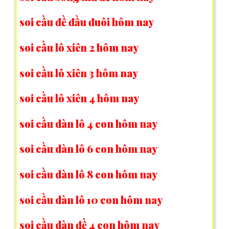
soi cầu đề đầu đuôi hôm nay
soi cầu lô xiên 2 hôm nay
soi cầu lô xiên 3 hôm nay
soi cầu lô xiên 4 hôm nay
soi cầu dàn lô 4 con hôm nay
soi cầu dàn lô 6 con hôm nay
soi cầu dàn lô 8 con hôm nay
soi cầu dàn lô 10 con hôm nay
soi cầu dàn đề 4 con hôm nay