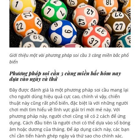
Giới thiệu một vài phương pháp soi cầu 3 càng miền bắc phổ
biến
Phương pháp soi cầu 3 càng miền bắc hôm nay
dựa vào ngày và thứ
Đây được đánh giá là một phương pháp soi cầu mang lại
cho người dùng hiệu quả cực cao, chính vì vậy, chiến
thuật này cũng rất phổ biến, đặc biệt là với những người
chơi mới tìm hiểu về lĩnh vực giải trí mới mẻ này. Với
phương pháp này, người chơi cũng sẽ có 2 cách để ứng
dụng. Cách đầu tiên là người chơi có thể dựa vào số bóng
âm hoặc dương của tháng. Để áp dụng cách này, các bạn
chỉ cần tiến hành ghép ngày và thứ sao cho chính xác.