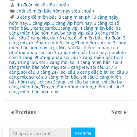
dự đoán xổ số siêu chuẩn
chốt số miền bắc hôm nay siêu chuẩn
3 càng đề miền bắc
,
3 cang mien phi
,
3 càng ngày
hôm nay
,
3 càng vip
,
3 càng víp hôm nay
,
3 càng xổ số
miền bắc
,
3 càng xsmb
,
3cang vip
,
4 càng miền bắc
,
ba
càng miền bắc hôm nay
,
ba càng vip
,
cầu 3 càng miền
bắc
,
cầu 3 càng vip
,
dàn 3 càng 6 số miền bắc
,
dự đoán 3
cang mb
,
dự đoán xsmb 3 càng
,
Khái niệm soi cầu 3 càng
miền bắc hôm nay là gì
,
Một vài đặc điểm cơ bản của
phương pháp soi cầu 3 càng miền bắc hôm nay
,
nuoiloto
com 3 cang
,
Phương pháp soi cầu 3 càng miền bắc hôm
nay trúng lớn
,
soi 3 càng mb
,
soi 3 càng miền bắc
,
soi 3
càng miền bắc hôm nay
,
soi 3 cang vip
,
soi cầu 247 3
càng
,
soi cầu 3 càng 247
,
soi cầu 3 càng đặc biệt
,
soi cầu 3
càng mb
,
soi cầu 3 càng miền bắc
,
soi cầu 3 càng miền
bắc hôm nay
,
soi cau 3cang
,
soi cầu ba càng
,
soi cầu ba
càng miền bắc
,
Truyền đạt những kinh nghiệm soi cầu 3
càng miền bắc hôm nay
Previous
Next
SEARCH