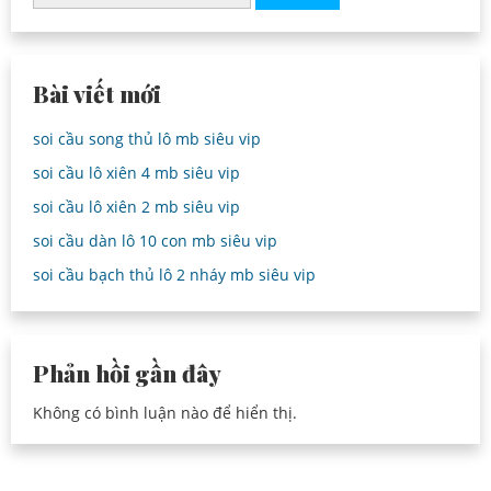
Bài viết mới
soi cầu song thủ lô mb siêu vip
soi cầu lô xiên 4 mb siêu vip
soi cầu lô xiên 2 mb siêu vip
soi cầu dàn lô 10 con mb siêu vip
soi cầu bạch thủ lô 2 nháy mb siêu vip
Phản hồi gần đây
Không có bình luận nào để hiển thị.