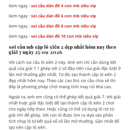
Xem ngay :
soi cầu dàn đề 4 con mb siêu vip
Xem ngay :
soi cầu dàn đề 6 con mb siêu vip
Xem ngay :
soi cầu dàn đề 8 con mb siêu vip
Xem ngay :
soi cầu dàn đề 10 con mb siêu vip
soi cầu mb cặp lô xiên 2 đẹp nhất hôm nay theo
giải 7
ngày 25/09/2026
Với cách soi cầu lô xiên 2 này. Anh em chỉ cần dùng kết
quả của giải 7.1 ghép với 2 số đầu tiên của giải đặc biệt ở
lần mở thưởng gần nhất. Từ đó, tạo thành cặp lô xiên 2
đẹp nhất hôm nay. Theo các cao thủ soi cầu chia sẻ thì
đây là phương pháp chơi mang tính may rủi khá cao.
Ngoài ra, anh em cũng có thể ghép kết quả giải 7. Với giải
nhất hoặc giải đặc biệt để tạo thành cặp lô xiên 2 chơi
cho ngày tiếp theo. Hoặc cũng có thể sử dụng lô rơi từ
giải nhì để ghép. Với con lô được tìm ra dựa vào phân
tích nhịp lô từ kết quả xổ số lần mở thưởng. Gần nhất để
tạo nên cặp lô xiên.