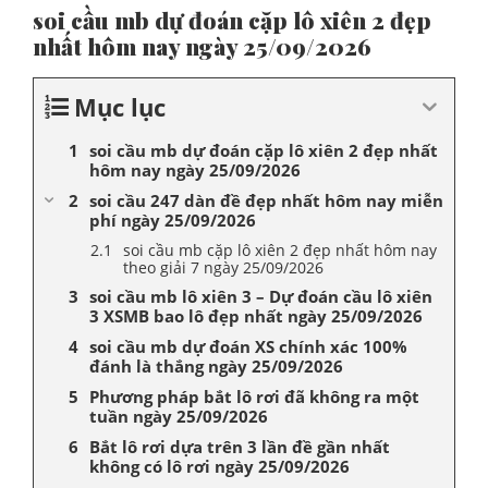
soi cầu mb dự đoán cặp lô xiên 2 đẹp
nhất hôm nay
ngày 25/09/2026
Mục lục
soi cầu mb dự đoán cặp lô xiên 2 đẹp nhất
hôm nay ngày 25/09/2026
soi cầu 247 dàn đề đẹp nhất hôm nay miễn
phí ngày 25/09/2026
soi cầu mb cặp lô xiên 2 đẹp nhất hôm nay
theo giải 7 ngày 25/09/2026
soi cầu mb lô xiên 3 – Dự đoán cầu lô xiên
3 XSMB bao lô đẹp nhất ngày 25/09/2026
soi cầu mb dự đoán XS chính xác 100%
đánh là thắng ngày 25/09/2026
Phương pháp bắt lô rơi đã không ra một
tuần ngày 25/09/2026
Bắt lô rơi dựa trên 3 lần đề gần nhất
không có lô rơi ngày 25/09/2026