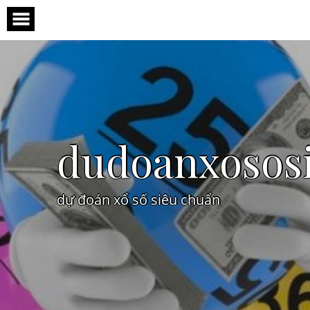
Skip
to
content
dudoanxosos
dự đoán xổ số siêu chuẩn