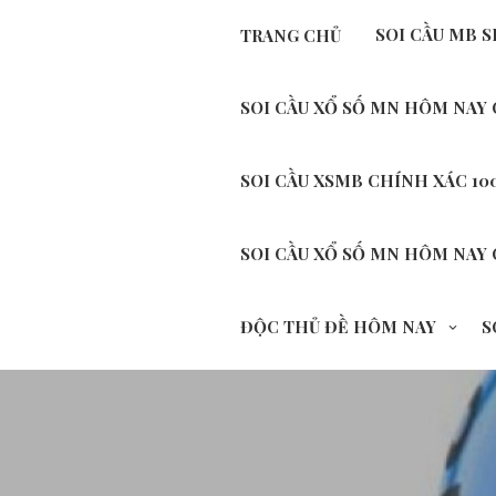
Skip
to
SOI CẦU MB S
TRANG CHỦ
content
SOI CẦU XỔ SỐ MN HÔM NAY 
SOI CẦU XSMB CHÍNH XÁC 10
SOI CẦU XỔ SỐ MN HÔM NAY 
ĐỘC THỦ ĐỀ HÔM NAY
S