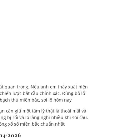
rất quan trọng. Nếu anh em thấy xuất hiện
hiến lược bắt cầu chính xác. Đừng bỏ lỡ
bạch thủ miền bắc, soi lô hôm nay
n cần giữ một tâm lý thật là thoải mãi và
g bị rối và lo lắng nghĩ nhiều khi soi cầu.
đồng xổ số miền bắc chuẩn nhất
/04/2026