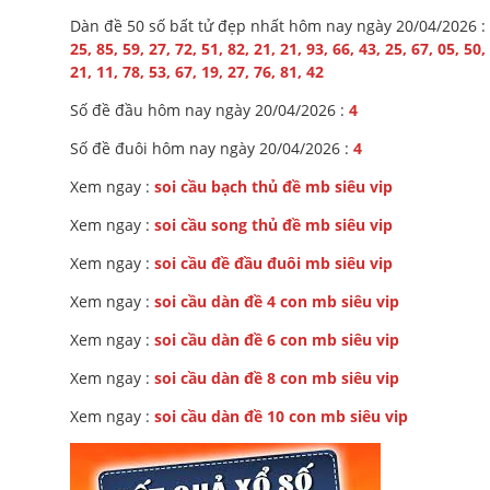
Dàn đề 50 số bất tử đẹp nhất hôm nay ngày 20/04/2026 :
25, 85, 59, 27, 72, 51, 82, 21, 21, 93, 66, 43, 25, 67, 05, 50,
21, 11, 78, 53, 67, 19, 27, 76, 81, 42
Số đề đầu hôm nay ngày 20/04/2026 :
4
Số đề đuôi hôm nay ngày 20/04/2026 :
4
Xem ngay :
soi cầu bạch thủ đề mb siêu vip
Xem ngay :
soi cầu song thủ đề mb siêu vip
Xem ngay :
soi cầu đề đầu đuôi mb siêu vip
Xem ngay :
soi cầu dàn đề 4 con mb siêu vip
Xem ngay :
soi cầu dàn đề 6 con mb siêu vip
Xem ngay :
soi cầu dàn đề 8 con mb siêu vip
Xem ngay :
soi cầu dàn đề 10 con mb siêu vip