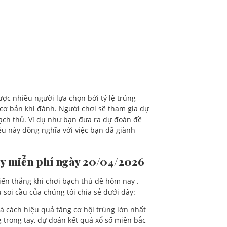
c nhiều người lựa chọn bởi tỷ lệ trúng
 cơ bản khi đánh. Người chơi sẽ tham gia dự
 bạch thủ. Ví dụ như bạn đưa ra dự đoán đề
iều này đồng nghĩa với việc bạn đã giành
y miễn phí ngày 20/04/2026
iến thắng khi chơi bạch thủ đề hôm nay .
oi cầu của chúng tôi chia sẻ dưới đây:
à cách hiệu quả tăng cơ hội trúng lớn nhất
 trong tay, dự đoán kết quả xổ số miền bắc