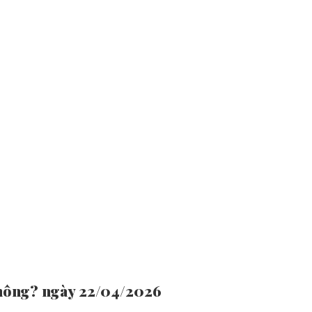
không? ngày 22/04/2026