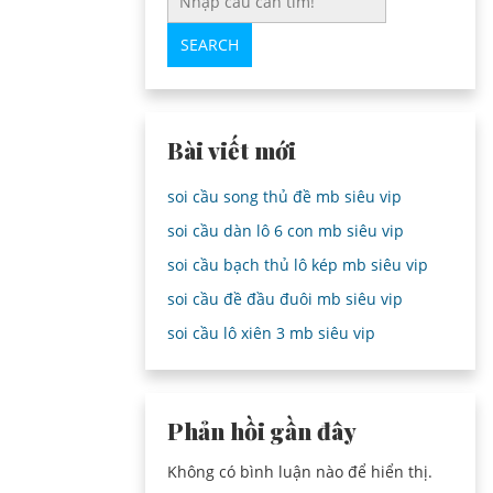
SEARCH
Bài viết mới
soi cầu song thủ đề mb siêu vip
soi cầu dàn lô 6 con mb siêu vip
soi cầu bạch thủ lô kép mb siêu vip
soi cầu đề đầu đuôi mb siêu vip
soi cầu lô xiên 3 mb siêu vip
Phản hồi gần đây
Không có bình luận nào để hiển thị.