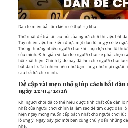
Dàn lô miền bắc tìm kiếm có thực sự khó
Thứ nhất để trả lời câu hỏi của người chơi thì việc bắt 
Tuy nhiên việc tìm kiếm được một dàn lô ưng ý có lẽ ngườ
Thông thường nhiều người chơi khi chọn lựa dàn lô thườ
của minh. Đơn giản vì dàn loo người chơi sẽ phải chọn ra
hội xuất hiện. Chính lý do này đã làm cho người chơi luô
bắt dàn lô. Tất nhiên nếu như bạn cũng như mọi người tì
câu trả lời cho mình.
Đề cập vài mẹo nhỏ giúp cách bắt dàn
ngày 22/04/2026
Khi người chơi đã có thể hiểu được tính chất của dàn l
nhất của người chơi chính là làm sao để tìm được dàn lô
hiện ngay mong muốn cấp bách nhất cho người chơi lúc
lô ưng ý. Ngay bây giờ mời bạn cùng chú ý đến những đề 
nhé.