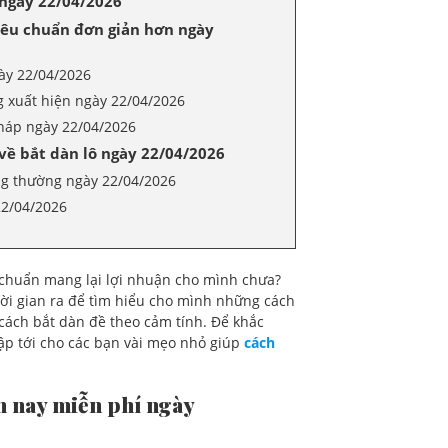
 ngày 22/04/2026
iêu chuẩn đơn giản hơn ngày
ày 22/04/2026
 xuất hiện ngày 22/04/2026
háp ngày 22/04/2026
ề bắt dàn lô ngày 22/04/2026
ông thường ngày 22/04/2026
22/04/2026
o chuẩn mang lại lợi nhuận cho mình chưa?
thời gian ra để tìm hiểu cho mình những cách
 cách bắt dàn đề theo cảm tính. Để khắc
cập tới cho các bạn vài mẹo nhỏ giúp
cách
m nay miễn phí ngày