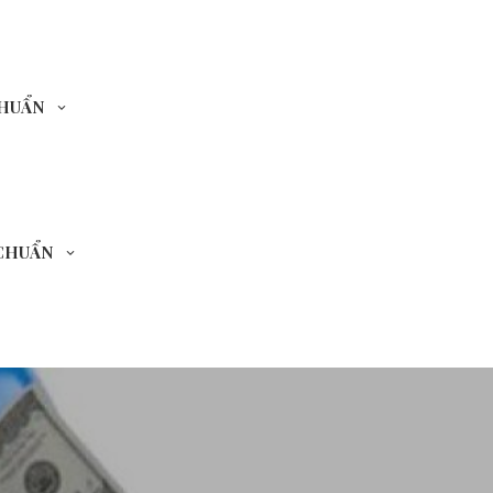
CHUẨN
 CHUẨN