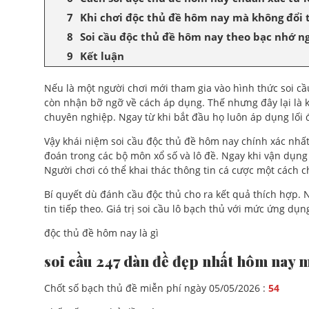
Khi chơi độc thủ đề hôm nay mà không đổi 
Soi cầu độc thủ đề hôm nay theo bạc nhớ n
Kết luận
Nếu là một người chơi mới tham gia vào hình thức soi c
còn nhận bỡ ngỡ về cách áp dụng. Thế nhưng đây lại là k
chuyên nghiệp. Ngay từ khi bắt đầu họ luôn áp dụng lối
Vậy khái niệm soi cầu độc thủ đề hôm nay chính xác nhất
đoán trong các bộ môn xổ số và lô đề. Ngay khi vận dụng 
Người chơi có thể khai thác thông tin cá cược một cách 
Bí quyết dù đánh cầu độc thủ cho ra kết quả thích hợp.
tin tiếp theo. Giá trị soi cầu lô bạch thủ với mức ứng dụn
độc thủ đề hôm nay là gì
soi cầu 247 dàn đề đẹp nhất hôm nay 
Chốt số bạch thủ đề miễn phí ngày 05/05/2026 :
54