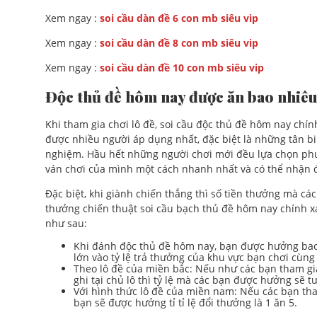
Xem ngay :
soi cầu dàn đề 6 con mb siêu vip
Xem ngay :
soi cầu dàn đề 8 con mb siêu vip
Xem ngay :
soi cầu dàn đề 10 con mb siêu vip
Độc thủ đề hôm nay được ăn bao nhiê
Khi tham gia chơi lô đề, soi cầu độc thủ đề hôm nay chín
được nhiều người áp dụng nhất, đặc biệt là những tân b
nghiệm. Hầu hết những người chơi mới đều lựa chọn ph
ván chơi của mình một cách nhanh nhất và có thể nhận 
Đặc biệt, khi giành chiến thắng thì số tiền thưởng mà các
thưởng chiến thuật soi cầu bạch thủ đề hôm nay chính x
như sau:
Khi đánh độc thủ đề hôm nay, bạn được hưởng bao 
lớn vào tỷ lệ trả thưởng của khu vực bạn chơi cùng 
Theo lô đề của miền bắc: Nếu như các bạn tham gia 
ghi tại chủ lô thì tỷ lệ mà các bạn được hưởng sẽ 
Với hình thức lô đề của miền nam: Nếu các bạn tha
bạn sẽ được hưởng tỉ tỉ lệ đổi thưởng là 1 ăn 5.