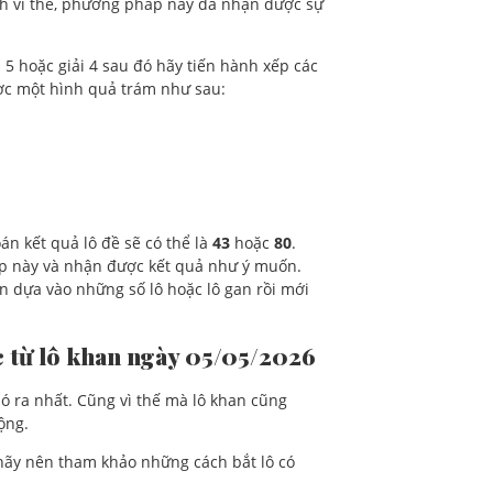
nh vì thế, phương pháp này đã nhận được sự
i 5 hoặc giải 4 sau đó hãy tiến hành xếp các
ược một hình quả trám như sau:
án kết quả lô đề sẽ có thể là
43
hoặc
80
.
áp này và nhận được kết quả như ý muốn.
n dựa vào những số lô hoặc lô gan rồi mới
c từ lô khan ngày 05/05/2026
khó ra nhất. Cũng vì thế mà lô khan cũng
ộng.
hãy nên tham khảo những cách bắt lô có