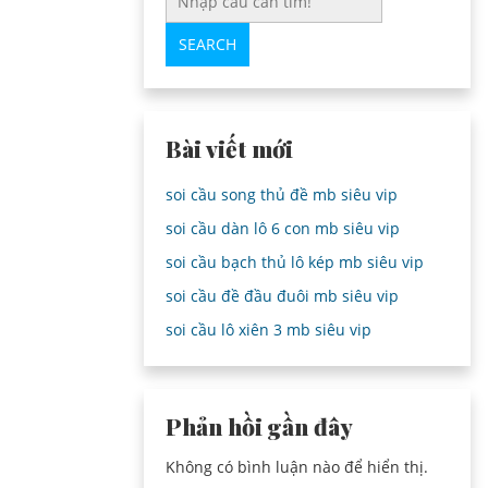
SEARCH
Bài viết mới
soi cầu song thủ đề mb siêu vip
soi cầu dàn lô 6 con mb siêu vip
soi cầu bạch thủ lô kép mb siêu vip
soi cầu đề đầu đuôi mb siêu vip
soi cầu lô xiên 3 mb siêu vip
Phản hồi gần đây
Không có bình luận nào để hiển thị.