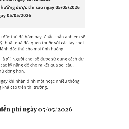
thưởng được thì sao ngày 05/05/2026
gày 05/05/2026
ầu độc thủ đề hôm nay. Chắc chắn anh em sẽ
ỹ thuật quá đỗi quen thuộc với các tay chơi
 đánh độc thủ cho mọi tình huống.
 là gì? Người chơi sẽ được sử dụng cách dự
các kỹ năng để cho ra kết quả soi cầu.
chủ động hơn.
 Ngay khi nhận định một hoặc nhiều thông
g khá cao trên thị trường.
miễn phí ngày 05/05/2026