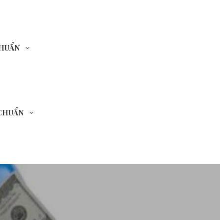
CHUẨN
 CHUẨN