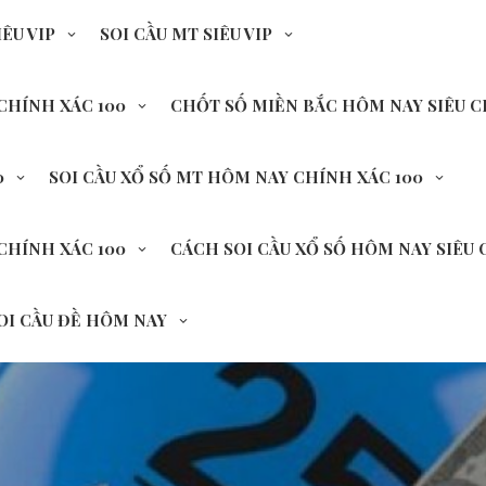
IÊU VIP
SOI CẦU MT SIÊU VIP
CHÍNH XÁC 100
CHỐT SỐ MIỀN BẮC HÔM NAY SIÊU 
0
SOI CẦU XỔ SỐ MT HÔM NAY CHÍNH XÁC 100
CHÍNH XÁC 100
CÁCH SOI CẦU XỔ SỐ HÔM NAY SIÊU
OI CẦU ĐỀ HÔM NAY