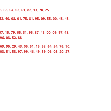
3, 63, 04, 03, 61, 82, 13, 70, 25
52, 40, 08, 01, 75, 81, 95, 09, 55, 00, 48, 43,
57, 15, 79, 65, 31, 95, 87, 43, 00, 09, 97, 48,
 96, 03, 52, 88
69, 95, 29, 43, 05, 51, 15, 58, 64, 54, 76, 90,
 03, 51, 53, 97, 99, 46, 49, 59, 06, 05, 20, 27,