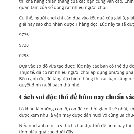
thì khả năng chiến thắng của các bạn cũng vẫn cao. Chí
quan tâm của số đông rất nhiều người chơi.
Cụ thể, người chơi chỉ cần dựa vào kết quả của giải 3, giả
giải này sao cho nhận được 1 hàng dọc. Lúc này ta sẽ đ
9776
9738
0298
Dựa vào sơ đồ vừa tạo được, lúc này các bạn có thể dự đo
Thực tế, đã có rất nhiều người chơi áp dụng phương ph
Bên cạnh đó, để tăng độ chiến thắng thì các bạn cũng nê
quyết định nuôi bạch thủ nhé.
Cách soi độc thủ đề hôm nay chuẩn xá
Lô khan là những con lô, con đề có thời gian ít về nhất, 
được xem như là vận may được dân nuôi vô cùng ưa chu
Nếu như anh em có ý thích chơi độc thủ đề hôm nay thì 
tính hiệu quả cao dưới đây: