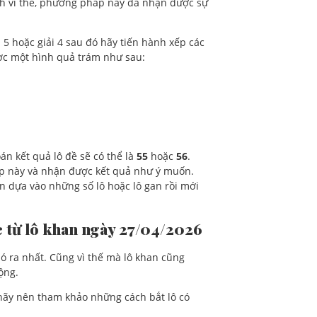
nh vì thế, phương pháp này đã nhận được sự
i 5 hoặc giải 4 sau đó hãy tiến hành xếp các
ược một hình quả trám như sau:
án kết quả lô đề sẽ có thể là
55
hoặc
56
.
áp này và nhận được kết quả như ý muốn.
n dựa vào những số lô hoặc lô gan rồi mới
c từ lô khan ngày 27/04/2026
khó ra nhất. Cũng vì thế mà lô khan cũng
ộng.
hãy nên tham khảo những cách bắt lô có