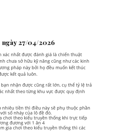
u ngày 27/04/2026
h xác nhất được đánh giá là chiến thuật
inh chưa sở hữu kỹ năng cũng như các kinh
ương pháp này bởi họ đều muốn kết thúc
được kết quả luôn.
 bạn nhận được cũng rất lớn, cụ thể tỷ lệ trả
ác nhất theo từng khu vực được quy định
nhiêu tiền thì điều này sẽ phụ thuộc phần
với số nháy của lô đề đó.
chơi theo kiểu truyền thống khi trực tiếp
tương đương với 1 ăn 4
m gia chơi theo kiểu truyền thống thì các