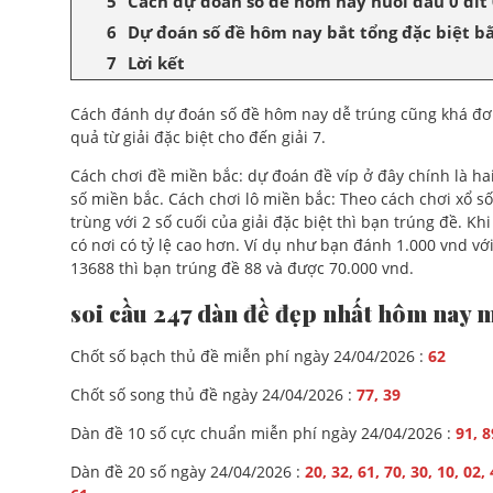
Cách dự đoán số đề hôm nay nuôi đầu 0 đít
Dự đoán số đề hôm nay bắt tổng đặc biệt b
Lời kết
Cách đánh dự đoán số đề hôm nay dễ trúng cũng khá đơn
quả từ giải đặc biệt cho đến giải 7.
Cách chơi đề miền bắc: dự đoán đề víp ở đây chính là hai
số miền bắc. Cách chơi lô miền bắc: Theo cách chơi xổ 
trùng với 2 số cuối của giải đặc biệt thì bạn trúng đề. Kh
có nơi có tỷ lệ cao hơn. Ví dụ như bạn đánh 1.000 vnd với 
13688 thì bạn trúng đề 88 và được 70.000 vnd.
soi cầu 247 dàn đề đẹp nhất hôm nay 
Chốt số bạch thủ đề miễn phí ngày 24/04/2026 :
62
Chốt số song thủ đề ngày 24/04/2026 :
77, 39
Dàn đề 10 số cực chuẩn miễn phí ngày 24/04/2026 :
91, 8
Dàn đề 20 số ngày 24/04/2026 :
20, 32, 61, 70, 30, 10, 02, 