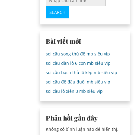
SEARCH
Bài viết mới
soi cầu song thủ đề mb siêu vip
soi cầu dàn lô 6 con mb siêu vip
soi cầu bạch thủ lô kép mb siêu vip
soi cầu đề đầu đuôi mb siêu vip
soi cầu lô xiên 3 mb siêu vip
Phản hồi gần đây
Không có bình luận nào để hiển thị.