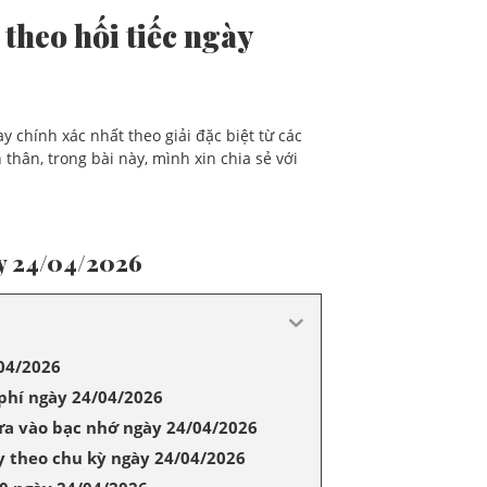
theo hối tiếc ngày
 chính xác nhất theo giải đặc biệt từ các
 thân, trong bài này, mình xin chia sẻ với
y 24/04/2026
04/2026
phí ngày 24/04/2026
ựa vào bạc nhớ ngày 24/04/2026
 theo chu kỳ ngày 24/04/2026