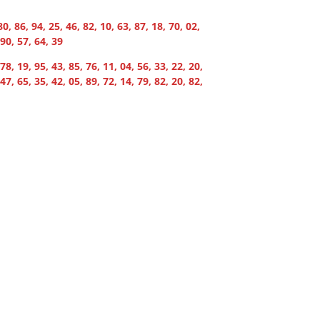
80, 86, 94, 25, 46, 82, 10, 63, 87, 18, 70, 02,
 90, 57, 64, 39
78, 19, 95, 43, 85, 76, 11, 04, 56, 33, 22, 20,
 47, 65, 35, 42, 05, 89, 72, 14, 79, 82, 20, 82,