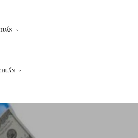
CHUẨN
 CHUẨN