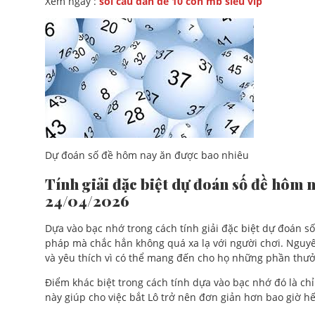
Xem ngay :
soi cầu dàn đề 10 con mb siêu vip
Dự đoán số đề hôm nay ăn được bao nhiêu
Tính giải đặc biệt dự đoán số đề hôm 
24/04/2026
Dựa vào bạc nhớ trong cách tính giải đặc biệt dự đoán 
pháp mà chắc hẳn không quá xa lạ với người chơi. Nguy
và yêu thích vì có thể mang đến cho họ những phần thưở
Điểm khác biệt trong cách tính dựa vào bạc nhớ đó là chỉ
này giúp cho việc bắt Lô trở nên đơn giản hơn bao giờ hế