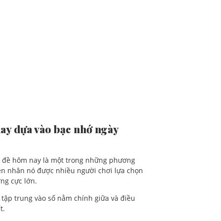
nay dựa vào bạc nhớ ngày
số đề hôm nay là một trong những phương
ên nhân nó được nhiều người chơi lựa chọn
ng cực lớn.
 tập trung vào số nằm chính giữa và điều
t.