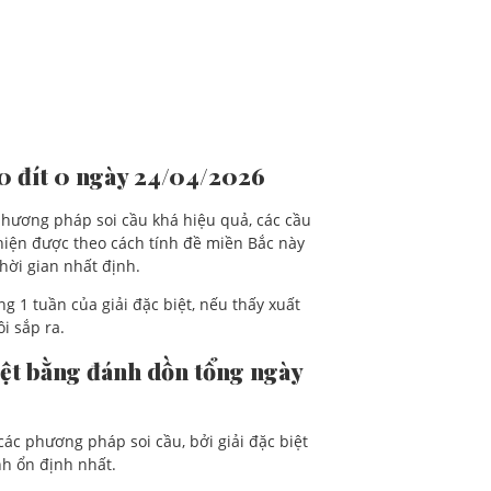
0 đít 0 ngày 24/04/2026
hương pháp soi cầu khá hiệu quả, các cầu
 hiện được theo cách tính đề miền Bắc này
thời gian nhất định.
ng 1 tuần của giải đặc biệt, nếu thấy xuất
i sắp ra.
iệt bằng đánh dồn tổng ngày
các phương pháp soi cầu, bởi giải đặc biệt
ính ổn định nhất.