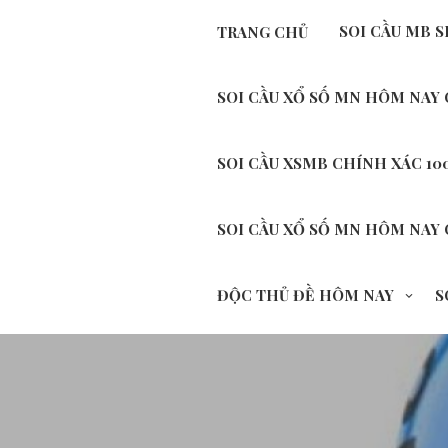
Skip
to
SOI CẦU MB S
TRANG CHỦ
content
SOI CẦU XỔ SỐ MN HÔM NAY 
SOI CẦU XSMB CHÍNH XÁC 10
SOI CẦU XỔ SỐ MN HÔM NAY 
ĐỘC THỦ ĐỀ HÔM NAY
S