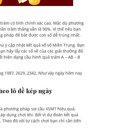
 trám có tính chính xác cao. Mặc dù phương
ần trăm thắng vẫn là 90%. Vì thế nếu bạn
 pháp để bắt được con số dễ trúng nhất.
chú ý cập nhật kết quả xổ số Miền Trung. Bạn
ạn hãy lấy các số về của các giải thưởng đố
ất hiện dạng cầu hình quả trám A – AB – B
ạng 1987, 2629, 2342. Như vậy ngày hôm nay
heo lô đề kép ngày
 là phương pháp soi cầu XSMT hiệu quả.
áp dụng chơi khi. Bởi vì dự đoán kết quả
 Theo đó với tư cách chơi bạn chỉ cần tiến