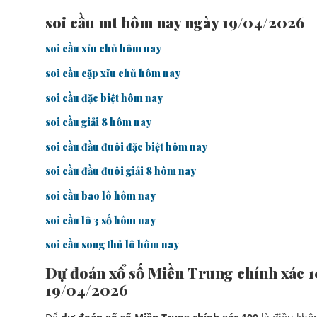
soi cầu mt hôm nay ngày 19/04/2026
soi cầu xỉu chủ hôm nay
soi cầu cặp xỉu chủ hôm nay
soi cầu đặc biệt hôm nay
soi cầu giải 8 hôm nay
soi cầu đầu đuôi đặc biệt hôm nay
soi cầu đầu đuôi giải 8 hôm nay
soi cầu bao lô hôm nay
soi cầu lô 3 số hôm nay
soi cầu song thủ lô hôm nay
Dự đoán xổ số Miền Trung chính xác 1
19/04/2026