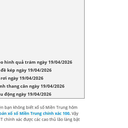
eo hình quả trám ngày 19/04/2026
 đề kép ngày 19/04/2026
 rơi ngày 19/04/2026
ình thang cân ngày 19/04/2026
ầu động ngày 19/04/2026
ên bạn không biết xổ số Miền Trung hôm
oán xổ số Miền Trung chính xác 100
.
Vậy
T chính xác được các cao thủ lão làng bật