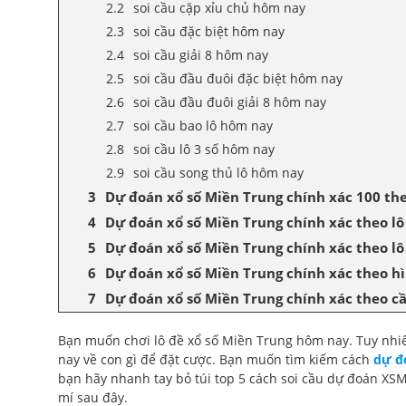
soi cầu cặp xỉu chủ hôm nay
soi cầu đặc biệt hôm nay
soi cầu giải 8 hôm nay
soi cầu đầu đuôi đặc biệt hôm nay
soi cầu đầu đuôi giải 8 hôm nay
soi cầu bao lô hôm nay
soi cầu lô 3 số hôm nay
soi cầu song thủ lô hôm nay
Dự đoán xổ số Miền Trung chính xác 100 th
Dự đoán xổ số Miền Trung chính xác theo lô
Dự đoán xổ số Miền Trung chính xác theo lô
Dự đoán xổ số Miền Trung chính xác theo h
Dự đoán xổ số Miền Trung chính xác theo c
Bạn muốn chơi lô đề xổ số Miền Trung hôm nay. Tuy nhi
nay về con gì để đặt cược. Bạn muốn tìm kiếm cách
dự đ
bạn hãy nhanh tay bỏ túi top 5 cách soi cầu dự đoán XSM
mí sau đây.