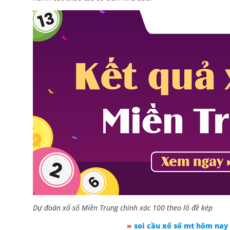
Dự đoán xổ số Miền Trung chính xác 100 theo lô đề kép
»
soi cầu xổ số mt hôm nay