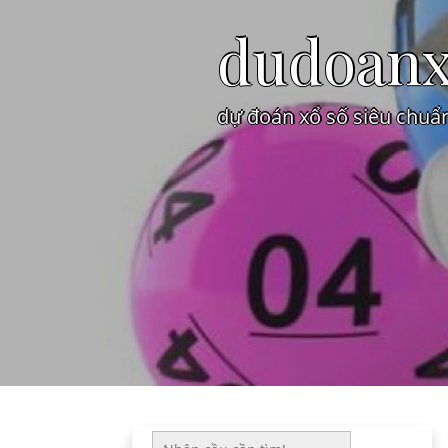
dudoanx
dự đoán xổ số siêu chuẩ