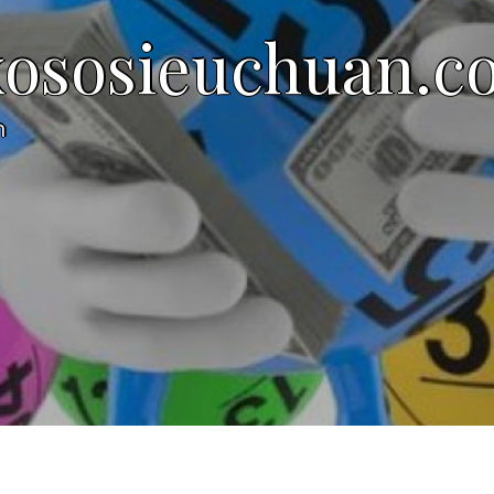
ososieuchuan.c
n