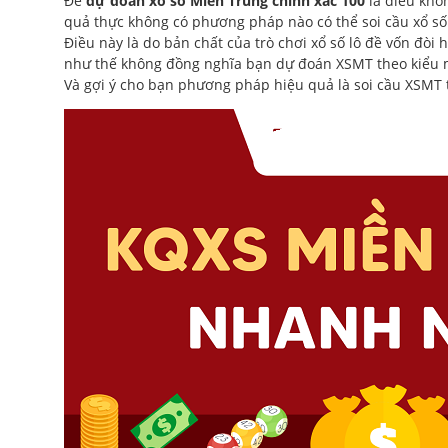
Để
dự đoán xổ số Miền Trung chính xác 100
là điều khô
quả thực không có phương pháp nào có thể soi cầu xổ s
Điều này là do bản chất của trò chơi xổ số lô đề vốn đòi
như thế không đồng nghĩa bạn dự đoán XSMT theo kiểu 
Và gợi ý cho bạn phương pháp hiệu quả là soi cầu XSMT