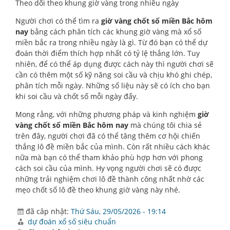
Theo dõi theo khung giờ vàng trong nhiều ngày
Người chơi có thể tìm ra
giờ vàng chốt số miền Bắc hôm
nay
bằng cách phân tích các khung giờ vàng mà xổ số
miền bắc ra trong nhiều ngày là gì. Từ đó bạn có thể dự
đoán thời điểm thích hợp nhất có tỷ lệ thắng lớn. Tuy
nhiên, để có thể áp dụng được cách này thì người chơi sẽ
cần có thêm một số kỹ năng soi cầu và chịu khó ghi chép,
phân tích mỗi ngày. Những số liệu này sẽ có ích cho bạn
khi soi cầu và chốt số mỗi ngày đấy.
Mong rằng, với những phương pháp và kinh nghiệm
giờ
vàng chốt số miền Bắc hôm nay
mà chúng tôi chia sẻ
trên đây, người chơi đã có thể tăng thêm cơ hội chiến
thắng lô đề miền bắc của mình. Còn rất nhiều cách khác
nữa mà bạn có thể tham khảo phù hợp hơn với phong
cách soi cầu của mình. Hy vọng người chơi sẽ có được
những trải nghiệm chơi lô đề thành công nhất nhờ các
mẹo chốt số lô đề theo khung giờ vàng này nhé.
đã câp nhật:
Thứ Sáu, 29/05/2026 - 19:14
dự đoán xổ số siêu chuẩn