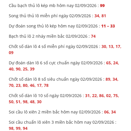
Cầu bạch thủ lô kép mb hôm nay 02/09/2026 :
99
Song thủ thủ lô miễn phí ngày 02/09/2026 :
34, 81
Dự đoán song thủ lô kép hôm nay 02/09/2026 :
11 – 33
Bạch thủ lô 2 nháy miền bắc 02/09/2026 :
74
Chốt số dàn lô 4 số miễn phí ngày 02/09/2026 :
30, 13, 17,
09
Dự đoán dàn lô 6 số cực chuẩn ngày 02/09/2026 :
65, 24,
40, 90, 25, 39
Chốt số dàn lô 8 số siêu chuẩn ngày 02/09/2026 :
89, 34,
70, 23, 80, 46, 17, 78
Chốt số dàn lô 10 số ngày 02/09/2026 :
31, 22, 86, 02, 75,
50, 51, 98, 48, 30
Soi cầu lô xiên 2 miền bắc hôm nay 02/09/2026 :
06, 34
Soi cầu chuẩn lô xiên 3 miền bắc hôm nay 02/09/2026 :
98, 99, 94