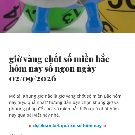
giờ vàng chốt số miền bắc
hôm nay số ngon ngày
02/09/2026
Mô tả: Khung giờ nào là giờ vàng chốt số miền Bắc hôm
nay hiệu quả nhất? hướng dẫn bạn chọn khung giờ và
phương pháp để chốt số miền bắc hiệu quả nhất hôm
nay qua bài viết này nhé.
»
dự đoán kết quả xổ số hôm nay
«