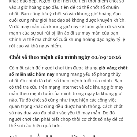
khắc đạo đẹp. Người chơi nên ưu tiên thời điểm chốt số
vào 3 giờ hoàng đạo đầu tiên để có thể chốt số chuẩn
nhất. Bạn cũng lưu ý chốt số vào khung giờ hoàng đạo
cuối cùng như giới hắc đạo sẽ không được khuyến khích.
Vì độ may mắn của khung giờ này sẽ luôn giảm đi và sức
mạnh của sự xui rủi bị lấn áo đi sự may mắn của bạn.
Chính vì thế mà chốt số cuối khung hoàng đạo ngày tỷ lệ
rớt cao và khá nguy hiểm.
Chốt số theo mệnh của mình ngày 02/09/2026
Có một cách để người chơi tìm được khung
giờ vàng chốt
số miền Bắc hôm nay
nhưng mang yếu tố phong thủy
nhất đó chính là chốt số theo mệnh tuổi của mình. Bạn
có thể tra cứu trên mạng internet về các khung giờ may
mắn theo mệnh tuổi của mình trong ngày là khung giờ
nào. Từ đó chốt số cũng như thực hiện các công việc
quan trọng khác cũng đều được hanh thông. Cách chốt
số này dựa vào đa phần vào yếu tố may mắn. Do đó,
người chơi cần phải biết chớp thời cơ chốt số này để có
thể soi cầu hiệu quả hơn.