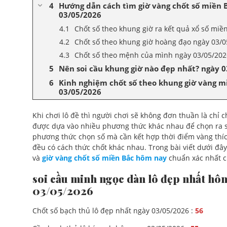
Hướng dẫn cách tìm giờ vàng chốt số miền
03/05/2026
Chốt số theo khung giờ ra kết quả xổ số miề
Chốt số theo khung giờ hoàng đạo ngày 03/0
Chốt số theo mệnh của mình ngày 03/05/202
Nên soi cầu khung giờ nào đẹp nhất? ngày 
Kinh nghiệm chốt số theo khung giờ vàng m
03/05/2026
Khi chơi lô đề thì người chơi sẽ không đơn thuần là chỉ
được dựa vào nhiều phương thức khác nhau để chọn ra số
phương thức chọn số mà cần kết hợp thời điểm vàng thíc
đều có cách thức chốt khác nhau. Trong bài viết dưới đây
và
giờ vàng chốt số miền Bắc hôm nay
chuẩn xác nhất 
soi cầu minh ngọc dàn lô đẹp nhất hô
03/05/2026
Chốt số bạch thủ lô đẹp nhất ngày 03/05/2026 :
56