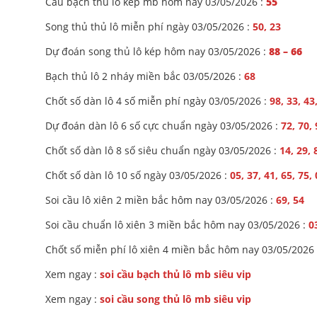
Cầu bạch thủ lô kép mb hôm nay 03/05/2026 :
55
Song thủ thủ lô miễn phí ngày 03/05/2026 :
50, 23
Dự đoán song thủ lô kép hôm nay 03/05/2026 :
88 – 66
Bạch thủ lô 2 nháy miền bắc 03/05/2026 :
68
Chốt số dàn lô 4 số miễn phí ngày 03/05/2026 :
98, 33, 43
Dự đoán dàn lô 6 số cực chuẩn ngày 03/05/2026 :
72, 70, 
Chốt số dàn lô 8 số siêu chuẩn ngày 03/05/2026 :
14, 29, 
Chốt số dàn lô 10 số ngày 03/05/2026 :
05, 37, 41, 65, 75, 
Soi cầu lô xiên 2 miền bắc hôm nay 03/05/2026 :
69, 54
Soi cầu chuẩn lô xiên 3 miền bắc hôm nay 03/05/2026 :
0
Chốt số miễn phí lô xiên 4 miền bắc hôm nay 03/05/2026
Xem ngay :
soi cầu bạch thủ lô mb siêu vip
Xem ngay :
soi cầu song thủ lô mb siêu vip