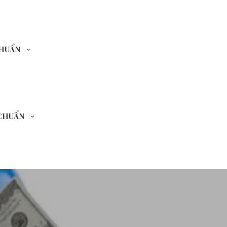
CHUẨN
 CHUẨN