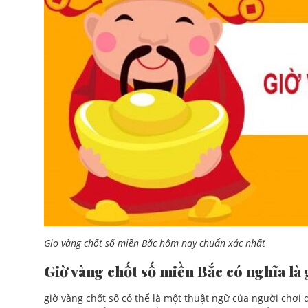
Gio vàng chốt số miền Bắc hôm nay chuẩn xác nhất
Giờ vàng chốt số miền Bắc có nghĩa là
giờ vàng chốt số có thể là một thuật ngữ của người chơi 