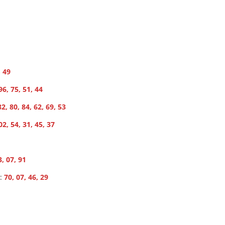
, 49
96, 75, 51, 44
82, 80, 84, 62, 69, 53
02, 54, 31, 45, 37
3, 07, 91
 :
70, 07, 46, 29