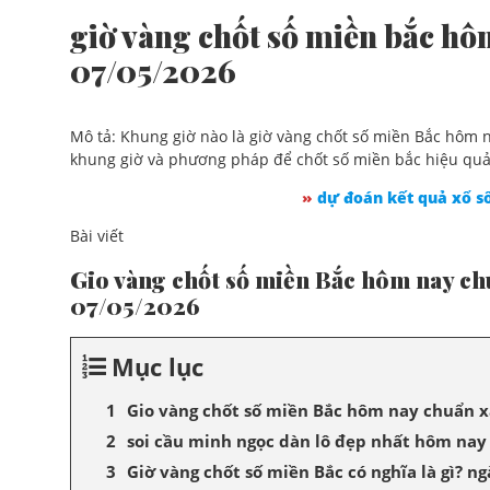
giờ vàng chốt số miền bắc hô
07/05/2026
Mô tả: Khung giờ nào là giờ vàng chốt số miền Bắc hôm
khung giờ và phương pháp để chốt số miền bắc hiệu quả
»
dự đoán kết quả xổ s
Bài viết
Gio vàng chốt số miền Bắc hôm nay chu
07/05/2026
Mục lục
Gio vàng chốt số miền Bắc hôm nay chuẩn xá
soi cầu minh ngọc dàn lô đẹp nhất hôm nay
Giờ vàng chốt số miền Bắc có nghĩa là gì? n