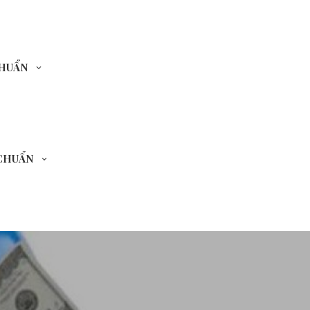
CHUẨN
 CHUẨN