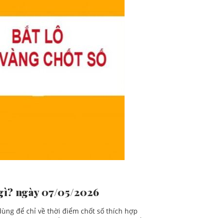
 gì? ngày 07/05/2026
dùng để chỉ về thời điểm chốt số thích hợp