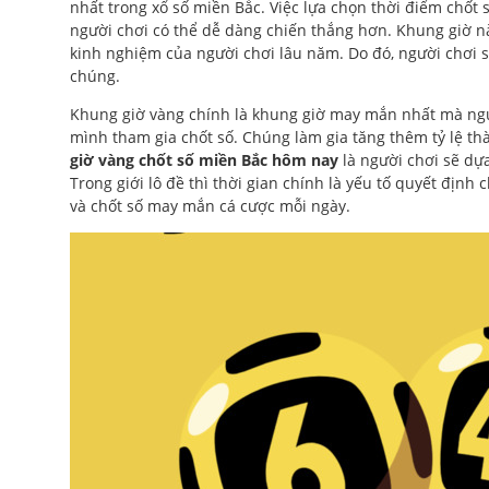
nhất trong xổ số miền Bắc. Việc lựa chọn thời điểm chốt 
người chơi có thể dễ dàng chiến thắng hơn. Khung giờ n
kinh nghiệm của người chơi lâu năm. Do đó, người chơi s
chúng.
Khung giờ vàng chính là khung giờ may mắn nhất mà ngườ
mình tham gia chốt số. Chúng làm gia tăng thêm tỷ lệ th
giờ vàng chốt số miền Bắc hôm nay
là người chơi sẽ dự
Trong giới lô đề thì thời gian chính là yếu tố quyết định
và chốt số may mắn cá cược mỗi ngày.