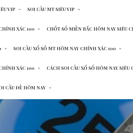
IÊU VIP
SOI CẦU MT SIÊU VIP
CHÍNH XÁC 100
CHỐT SỐ MIỀN BẮC HÔM NAY SIÊU 
0
SOI CẦU XỔ SỐ MT HÔM NAY CHÍNH XÁC 100
CHÍNH XÁC 100
CÁCH SOI CẦU XỔ SỐ HÔM NAY SIÊU
OI CẦU ĐỀ HÔM NAY