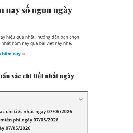
m nay số ngon ngày
 nay hiệu quả nhất? hướng dẫn bạn chọn
 nhất hôm nay qua bài viết này nhé.
ố hôm nay
«
ẩn xác chi tiết nhất ngày
c chi tiết nhất ngày 07/05/2026
 miễn phí ngày 07/05/2026
gày 07/05/2026