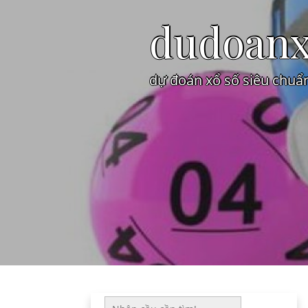
dudoanx
dự đoán xổ số siêu chuẩ