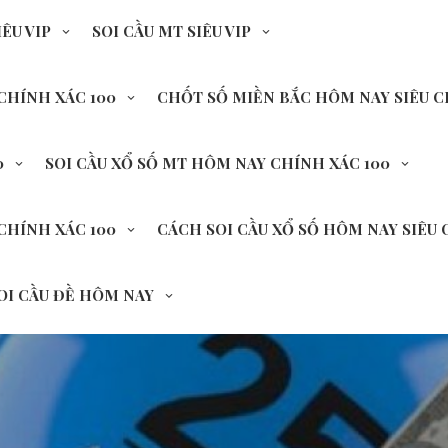
IÊU VIP
SOI CẦU MT SIÊU VIP
CHÍNH XÁC 100
CHỐT SỐ MIỀN BẮC HÔM NAY SIÊU 
0
SOI CẦU XỔ SỐ MT HÔM NAY CHÍNH XÁC 100
CHÍNH XÁC 100
CÁCH SOI CẦU XỔ SỐ HÔM NAY SIÊU
OI CẦU ĐỀ HÔM NAY