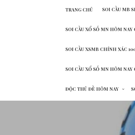
Skip
to
SOI CẦU MB S
TRANG CHỦ
content
SOI CẦU XỔ SỐ MN HÔM NAY 
SOI CẦU XSMB CHÍNH XÁC 10
SOI CẦU XỔ SỐ MN HÔM NAY 
ĐỘC THỦ ĐỀ HÔM NAY
S