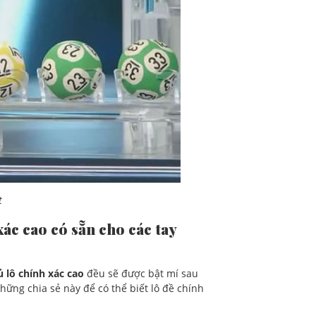
ất
ác cao có sẵn cho các tay
 lô chính xác cao
đều sẽ được bật mí sau
hững chia sẻ này để có thể biết lô đề chính