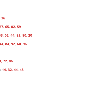
, 36
27, 65, 02, 59
53, 02, 44, 85, 80, 20
44, 84, 92, 60, 96
0, 72, 06
 :
14, 32, 44, 48