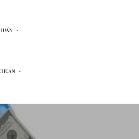
CHUẨN
 CHUẨN