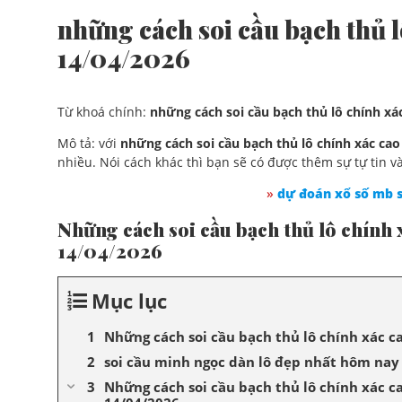
những cách soi cầu bạch thủ l
14/04/2026
Từ khoá chính:
những cách soi cầu bạch thủ lô chính xá
Mô tả: với
những cách soi cầu bạch thủ lô chính xác cao
nhiều. Nói cách khác thì bạn sẽ có được thêm sự tự tin v
»
dự đoán xổ số mb s
Những cách soi cầu bạch thủ lô chính x
14/04/2026
Mục lục
Những cách soi cầu bạch thủ lô chính xác ca
soi cầu minh ngọc dàn lô đẹp nhất hôm nay
Những cách soi cầu bạch thủ lô chính xác c