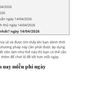
/04/2026
2026
huẩn ngày 14/04/2026
ch thủ ngày 14/04/2026
 nhất? ngày 14/04/2026
ia sẻ và được tìm thấy khi bạn dành thời
g phương pháp này cần phải được áp dụng
ết nên làm như thế nào thì bạn có thể cần
 thêm để chơi lô đề tốt hơn mỗi ngày.
m nay miễn phí ngày