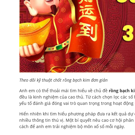
Theo dõi kỹ thuật chốt rồng bạch kim đơn giản
Anh em có thể thoải mái tìm hiểu về chủ đề
rồng bạch k
đều là kinh nghiệm của cao thủ. Từ cách chọn lọc các số
yếu tố đánh giá đóng vai trò quan trọng trong hoạt động
Hiển nhiên khi tìm hiểu phương pháp đưa ra kết quả dự 
nhiều thông tin thú vị. Một bí quyết nêu cao cơ hội phân 
cách để anh em trải nghiệm bộ môn xổ số mỗi ngày.