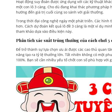
Hoạt động suy đoán được ứng dụng với các kỹ thuật khác
một con lô 3 càng. Cho dù đang khai thác phương pháp h
hướng đến giá trị cuối cùng so sánh với giải thưởng.
Trong thời đại công nghệ ngày một phát triển. Các hình 
hơn. Cách dự đoán kết quả lô đề 3 càng là một ví dụ mi
tham khảo dựa vào điều kiện này.
Phân tích xác suất trúng thưởng của cách chơi 
Để trở thành sự lựa chọn ưu ái được các cao thủ quan t
năng tạo ra tỷ lệ thưởng lớn. Tất nhiên không có một p
100%. Bạn sẽ cần nhiều yếu tố chốt con số phù hợp với gi