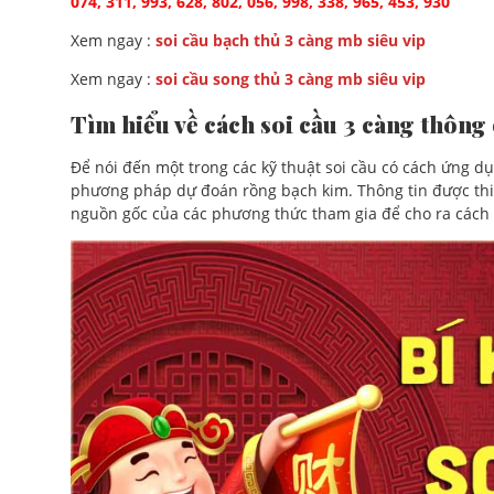
074, 311, 993, 628, 802, 056, 998, 338, 965, 453, 930
Xem ngay :
soi cầu bạch thủ 3 càng mb siêu vip
Xem ngay :
soi cầu song thủ 3 càng mb siêu vip
Tìm hiểu về cách soi cầu 3 càng thôn
Để nói đến một trong các kỹ thuật soi cầu có cách ứng 
phương pháp dự đoán rồng bạch kim. Thông tin được thiế
nguồn gốc của các phương thức tham gia để cho ra cách 