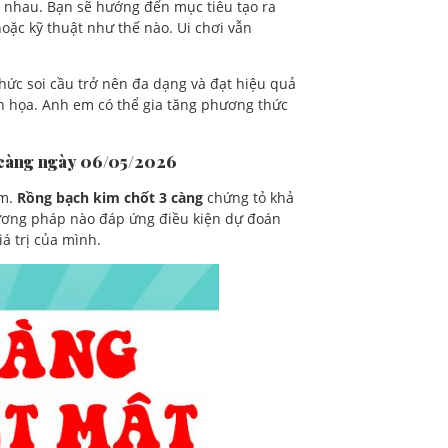
 nhau. Bạn sẽ hướng đến mục tiêu tạo ra
oặc kỹ thuật như thế nào. Ui chơi vẫn
thức soi cầu trở nên đa dạng và đạt hiệu quả
nh họa. Anh em có thể gia tăng phương thức
3 càng ngày 06/05/2026
âm.
Rồng bạch kim chốt 3 càng
chứng tỏ khả
hương pháp nào đáp ứng điều kiện dự đoán
á trị của mình.