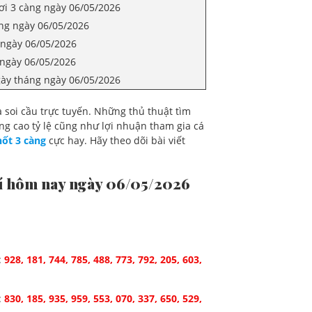
ơi 3 càng ngày 06/05/2026
àng ngày 06/05/2026
 ngày 06/05/2026
 ngày 06/05/2026
gày tháng ngày 06/05/2026
 soi cầu trực tuyến. Những thủ thuật tìm
ng cao tỷ lệ cũng như lợi nhuận tham gia cá
hốt 3 càng
cực hay. Hãy theo dõi bài viết
hí hôm nay ngày 06/05/2026
:
928, 181, 744, 785, 488, 773, 792, 205, 603,
:
830, 185, 935, 959, 553, 070, 337, 650, 529,