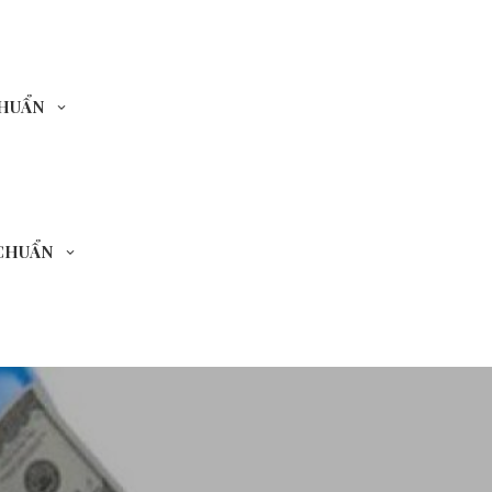
CHUẨN
 CHUẨN