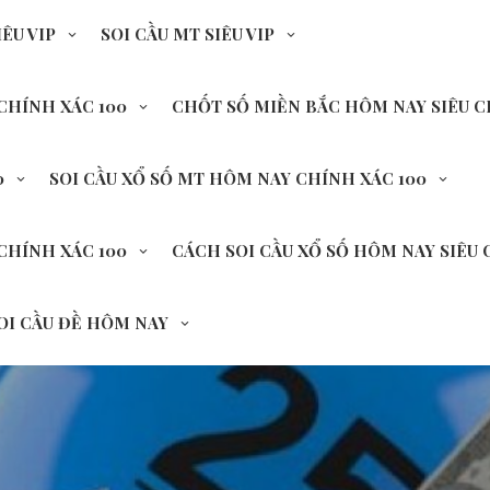
IÊU VIP
SOI CẦU MT SIÊU VIP
CHÍNH XÁC 100
CHỐT SỐ MIỀN BẮC HÔM NAY SIÊU 
0
SOI CẦU XỔ SỐ MT HÔM NAY CHÍNH XÁC 100
CHÍNH XÁC 100
CÁCH SOI CẦU XỔ SỐ HÔM NAY SIÊU
OI CẦU ĐỀ HÔM NAY