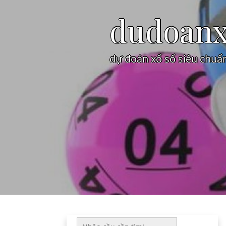
dudoanx
dự đoán xổ số siêu chuẩ