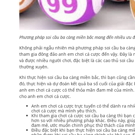
Phương pháp soi cầu ba càng miền bắc mang đến nhiều ưu đi
Không phải ngẫu nhiên mà phương pháp soi cầu ba càng 
tham gia đông đảo anh em chơi cá cược đến vậy. Đây là 
và được nhiều người chơi, đặc biệt là các cao thủ soi cầ
thường xuyên.
Khi thực hiện soi cầu ba càng miền bắc, thì bạn cũng cần
đó, thực hiện và dự đoán kết quả ba số cuối của giải đặc
anh em chơi cá cược có thể thỏa mãn đam mê của mình. 
cho anh em chơi cá cược.
Anh em chơi cá cược trực tuyến có thể dành ra nhiề
chơi cá cược mà mình yêu thích.
Khi tham gia chơi cá cược soi cầu ba càng thì bạn 
hơn so với nhiều phương pháp khác. Điều này, giú
đam mê, ước muốn chinh phục thử thách của mình
Điều đặc biệt khi bạn thực hiện soi cầu ba càng 
nhận được khi soi cầu ba càng chính xác khá cao. 