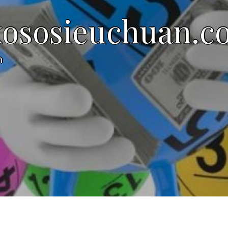
ososieuchuan.c
n