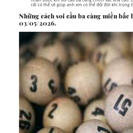
rất có thể sẽ giúp anh em có thể đổi đời khi trúng 
Những cách soi cầu ba càng miền bắc 
03/05/2026.