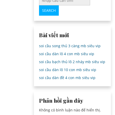
SEARCH
Bài viết mới
soi cầu song thủ 3 càng mb siêu vip
soi cầu dàn lô 4 con mb siêu vip
soi cầu bạch thủ lô 2 nháy mb siêu vip
soi cầu dàn lô 10 con mb siêu vip
soi cầu dàn đề 4 con mb siêu vip
Phản hồi gần đây
Không có bình luận nào để hiển thị.