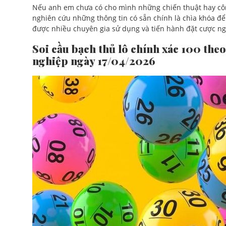
Nếu anh em chưa có cho mình những chiến thuật hay công 
nghiên cứu những thông tin có sẵn chính là chìa khóa để
được nhiều chuyên gia sử dụng và tiến hành đặt cược n
Soi cầu bạch thủ lô chính xác 100 the
nghiệp ngày 17/04/2026