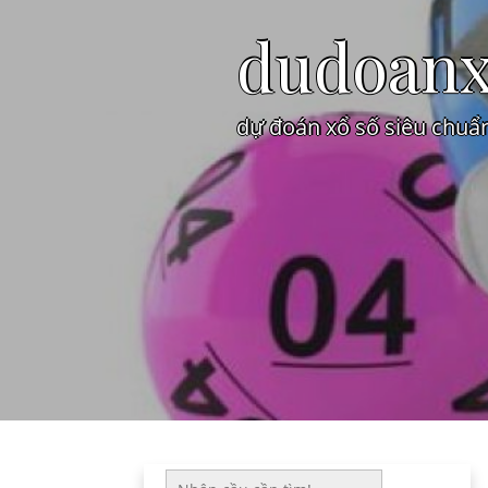
dudoanx
dự đoán xổ số siêu chuẩ