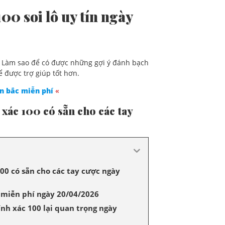
100 soi lô uy tín ngày
? Làm sao để có được những gợi ý đánh bạch
ể được trợ giúp tốt hơn.
n bắc miễn phí
«
 xác 100 có sẵn cho các tay
00 có sẵn cho các tay cược ngày
 miễn phí ngày 20/04/2026
ính xác 100 lại quan trọng ngày