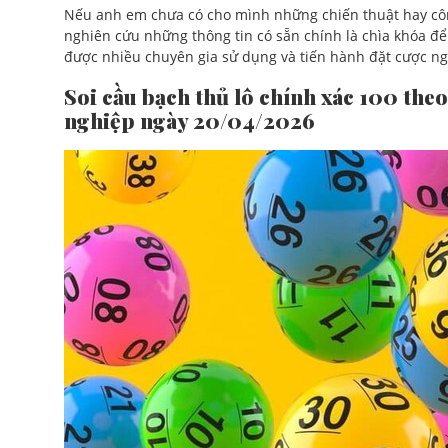
Nếu anh em chưa có cho mình những chiến thuật hay công 
nghiên cứu những thông tin có sẵn chính là chìa khóa để
được nhiều chuyên gia sử dụng và tiến hành đặt cược n
Soi cầu bạch thủ lô chính xác 100 the
nghiệp ngày 20/04/2026