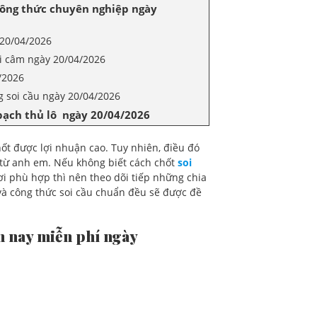
 công thức chuyên nghiệp ngày
 20/04/2026
i câm ngày 20/04/2026
/2026
g soi cầu ngày 20/04/2026
bạch thủ lô ngày 20/04/2026
ốt được lợi nhuận cao. Tuy nhiên, điều đó
 từ anh em. Nếu không biết cách chốt
soi
i phù hợp thì nên theo dõi tiếp những chia
và công thức soi cầu chuẩn đều sẽ được đề
m nay miễn phí ngày