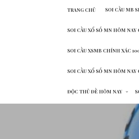
Skip
to
SOI CẦU MB S
TRANG CHỦ
content
SOI CẦU XỔ SỐ MN HÔM NAY 
SOI CẦU XSMB CHÍNH XÁC 10
SOI CẦU XỔ SỐ MN HÔM NAY 
ĐỘC THỦ ĐỀ HÔM NAY
S