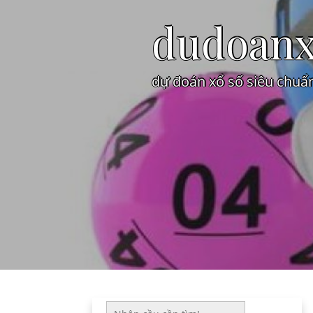
dudoanx
dự đoán xổ số siêu chuẩ