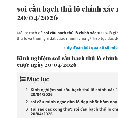
soi cầu bạch thủ lô chính xác 
20/04/2026
Mô tả: cách để
soi cầu bạch thủ lô chính xác 100
% là gì
thủ lô và tham gia đặt cược nhanh chóng? Tiếp tục đọc đ
»
dự đoán kết quả xổ số miề
Kinh nghiệm soi cầu bạch thủ lô chính
cược ngày 20/04/2026
Mục lục
Kinh nghiệm soi cầu bạch thủ lô chính xác 1
20/04/2026
soi cầu minh ngọc dàn lô đẹp nhất hôm nay
Tại sao các công thức soi cầu bạch thủ lô ch
20/04/2026