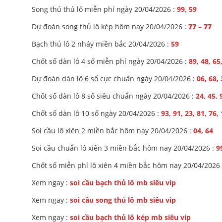
Song thủ thủ lô miễn phí ngày 20/04/2026 :
99, 59
Dự đoán song thủ lô kép hôm nay 20/04/2026 :
77 – 77
Bạch thủ lô 2 nháy miền bắc 20/04/2026 :
59
Chốt số dàn lô 4 số miễn phí ngày 20/04/2026 :
89, 48, 65
Dự đoán dàn lô 6 số cực chuẩn ngày 20/04/2026 :
06, 68, 
Chốt số dàn lô 8 số siêu chuẩn ngày 20/04/2026 :
24, 45, 
Chốt số dàn lô 10 số ngày 20/04/2026 :
93, 91, 23, 81, 76, 
Soi cầu lô xiên 2 miền bắc hôm nay 20/04/2026 :
04, 64
Soi cầu chuẩn lô xiên 3 miền bắc hôm nay 20/04/2026 :
9
Chốt số miễn phí lô xiên 4 miền bắc hôm nay 20/04/2026
Xem ngay :
soi cầu bạch thủ lô mb siêu vip
Xem ngay :
soi cầu song thủ lô mb siêu vip
Xem ngay :
soi cầu bạch thủ lô kép mb siêu vip