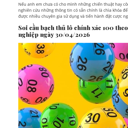
Nếu anh em chưa có cho mình những chiến thuật hay công 
nghiên cứu những thông tin có sẵn chính là chìa khóa để
được nhiều chuyên gia sử dụng và tiến hành đặt cược n
Soi cầu bạch thủ lô chính xác 100 the
nghiệp ngày 30/04/2026