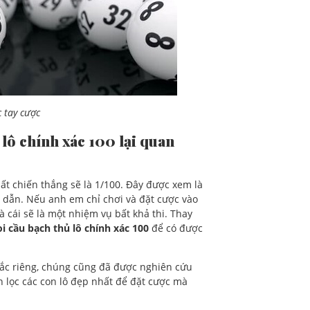
c tay cược
 lô chính xác 100 lại quan
uất chiến thắng sẽ là 1/100. Đây được xem là
p dẫn. Nếu anh em chỉ chơi và đặt cược vào
à cái sẽ là một nhiệm vụ bất khả thi. Thay
oi cầu bạch thủ lô chính xác 100
để có được
tắc riêng, chúng cũng đã được nghiên cứu
n lọc các con lô đẹp nhất để đặt cược mà