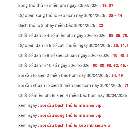
Song thủ thủ lô miễn phí ngày 30/04/2026 :
19, 37
Dự đoán song thủ lô kép hôm nay 30/04/2026 :
55 – 44
Bạch thủ lô 2 nháy miền bắc 30/04/2026 :
22
Chốt số dàn lô 4 số miễn phí ngày 30/04/2026 :
89, 35, 70
Dự đoán dàn lô 6 số cực chuẩn ngày 30/04/2026 :
30, 11, 
Chốt số dàn lô 8 số siêu chuẩn ngày 30/04/2026 :
10, 49, 
Chốt số dàn lô 10 số ngày 30/04/2026 :
90, 39, 93, 62, 46, 
Soi cầu lô xiên 2 miền bắc hôm nay 30/04/2026 :
54, 49
Soi cầu chuẩn lô xiên 3 miền bắc hôm nay 30/04/2026 :
7
Chốt số miễn phí lô xiên 4 miền bắc hôm nay 30/04/2026
Xem ngay :
soi cầu bạch thủ lô mb siêu vip
Xem ngay :
soi cầu song thủ lô mb siêu vip
Xem ngay :
soi cầu bạch thủ lô kép mb siêu vip