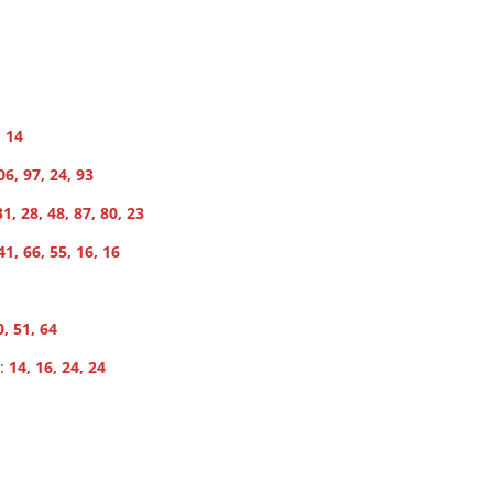
, 14
06, 97, 24, 93
31, 28, 48, 87, 80, 23
41, 66, 55, 16, 16
0, 51, 64
 :
14, 16, 24, 24