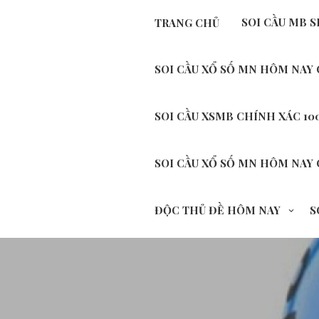
Skip
to
SOI CẦU MB S
TRANG CHỦ
content
SOI CẦU XỔ SỐ MN HÔM NAY 
SOI CẦU XSMB CHÍNH XÁC 10
SOI CẦU XỔ SỐ MN HÔM NAY 
ĐỘC THỦ ĐỀ HÔM NAY
S