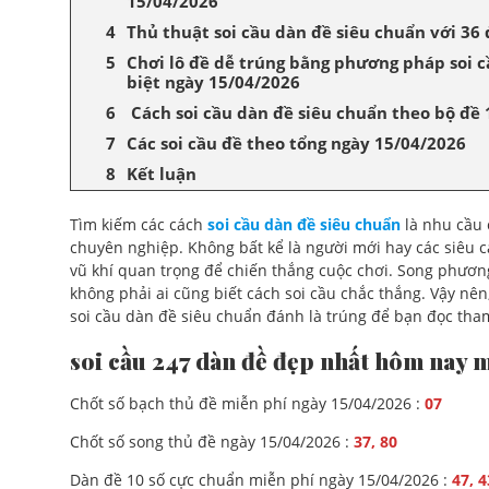
15/04/2026
Thủ thuật soi cầu dàn đề siêu chuẩn với 36
Chơi lô đề dễ trúng bằng phương pháp soi c
biệt ngày 15/04/2026
Cách soi cầu dàn đề siêu chuẩn theo bộ đề 
Các soi cầu đề theo tổng ngày 15/04/2026
Kết luận
Tìm kiếm các cách
soi cầu dàn đề siêu chuẩn
là nhu cầu 
chuyên nghiệp. Không bất kể là người mới hay các siêu ca
vũ khí quan trọng để chiến thắng cuộc chơi. Song phươn
không phải ai cũng biết cách soi cầu chắc thắng. Vậy nên
soi cầu dàn đề siêu chuẩn đánh là trúng để bạn đọc tha
soi cầu 247 dàn đề đẹp nhất hôm nay 
Chốt số bạch thủ đề miễn phí ngày 15/04/2026 :
07
Chốt số song thủ đề ngày 15/04/2026 :
37, 80
Dàn đề 10 số cực chuẩn miễn phí ngày 15/04/2026 :
47, 4