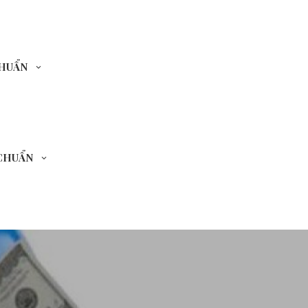
CHUẨN
 CHUẨN