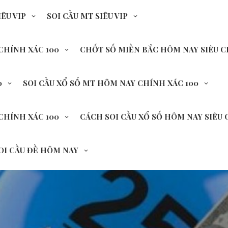
IÊU VIP
SOI CẦU MT SIÊU VIP
CHÍNH XÁC 100
CHỐT SỐ MIỀN BẮC HÔM NAY SIÊU 
0
SOI CẦU XỔ SỐ MT HÔM NAY CHÍNH XÁC 100
CHÍNH XÁC 100
CÁCH SOI CẦU XỔ SỐ HÔM NAY SIÊU
OI CẦU ĐỀ HÔM NAY