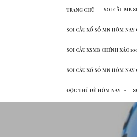
Skip
to
SOI CẦU MB S
TRANG CHỦ
content
SOI CẦU XỔ SỐ MN HÔM NAY 
SOI CẦU XSMB CHÍNH XÁC 10
SOI CẦU XỔ SỐ MN HÔM NAY 
ĐỘC THỦ ĐỀ HÔM NAY
S