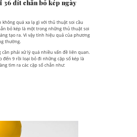
i 36 đít chẵn bỏ kép ngày
không quá xa lạ gì với thủ thuật soi cầu
hẵn bỏ kép là một trong những thủ thuật soi
áng tạo ra. Vì vậy tính hiệu quả của phương
ông thường.
cần phải xử lý quá nhiều vấn đề liên quan.
 đến 9 rồi loại bỏ đi những cặp số kép là
àng tìm ra các cặp số chẵn như: