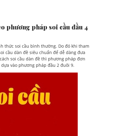
eo phương pháp soi cầu đầu 4
ình thức soi cầu bình thường. Do đó khi tham
soi cầu dàn đề siêu chuẩn để dễ dàng đưa
u cách soi cầu dàn đề thì phương pháp đơn
là dựa vào phương pháp đầu 2 đuôi 9.