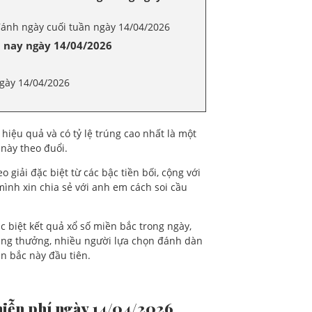
đánh ngày cuối tuần ngày 14/04/2026
 nay ngày 14/04/2026
ngày 14/04/2026
iệu quả và có tỷ lệ trúng cao nhất là một
này theo đuổi.
 giải đặc biệt từ các bậc tiền bối, cộng với
mình xin chia sẻ với anh em cách soi cầu
c biệt kết quả xổ số miền bắc trong ngày,
trúng thưởng, nhiều người lựa chọn đánh dàn
n bắc này đầu tiên.
miễn phí ngày 14/04/2026