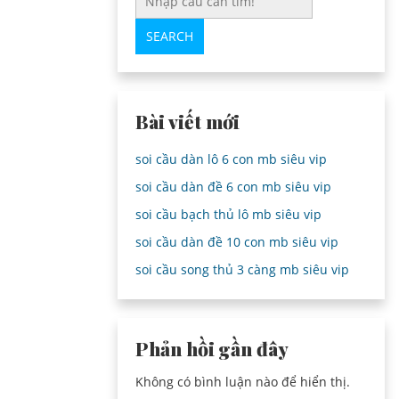
SEARCH
Bài viết mới
soi cầu dàn lô 6 con mb siêu vip
soi cầu dàn đề 6 con mb siêu vip
soi cầu bạch thủ lô mb siêu vip
soi cầu dàn đề 10 con mb siêu vip
soi cầu song thủ 3 càng mb siêu vip
Phản hồi gần đây
Không có bình luận nào để hiển thị.