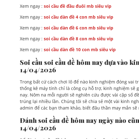
Xem ngay :
soi cầu đề đầu đuôi mb siêu vip
Xem ngay :
soi cầu dàn đề 4 con mb siêu vip
Xem ngay :
soi cầu dàn đề 6 con mb siêu vip
Xem ngay :
soi cầu dàn đề 8 con mb siêu vip
Xem ngay :
soi cầu dàn đề 10 con mb siêu vip
Soi cầu soi cầu đề hôm nay dựa vào k
14/04/2026
Trong bất cứ cách chơi lô để nào kinh nghiệm đóng vai tr
thống kê máy tính chỉ là công cụ hỗ trợ, kinh nghiệm sẽ
nay. Nôm na mỗi người sẽ nghiên cứu được vài cặp số đề
trúng lại nhiều lần. Chúng tôi sẽ chia sẻ một vài kinh n
admin để các bạn tham khảo, biết đâu thần may mắn sẽ 
Đánh soi cầu đề hôm nay ngày nào cũn
14/04/2026