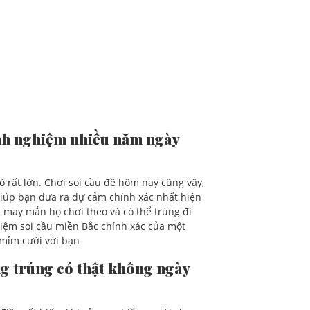
inh nghiệm nhiều năm ngày
ò rất lớn. Chơi soi cầu đề hôm nay cũng vậy,
 giúp bạn đưa ra dự cảm chính xác nhất hiện
 may mắn họ chơi theo và có thể trúng đi
ghiệm soi cầu miền Bắc chính xác của một
mỉm cười với bạn
g trúng có thật không ngày