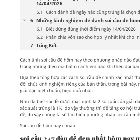
14/04/2026
Cách đánh đề ngày nào cũng trúng là chọn 
Những kinh nghiệm để đánh soi cầu đề hôm
Biết dừng đúng thời điểm ngày 14/04/2026
Phân chia vốn sao cho hợp lý nhất khi chơi 
Tổng Kết
Cách tính soi cầu đề hôm nay theo phương pháp nào đạt h
trong những điều mà bất cứ anh em nào khi theo dõi bài 
Dựa theo tổng hợp các cách soi cầu đề chính xác nhất theo
đôi chút kinh nghiệm riêng của bản thân, trong bài này, 
giải đặc biệt chuẩn, hiệu quả nhất.
Như đã biết soi đề được mặc định là 2 số cuối của giải đặ
xác suất trúng là 1%, do vậy thường thì để tăng cơ hội 
đề, do vậy chúng ta sẽ tìm hiểu phương pháp soi cầu miề
Soi cầu đề hôm nay chuẩn
soi cầu 247 dàn đề đẹp nhất hôm nay 