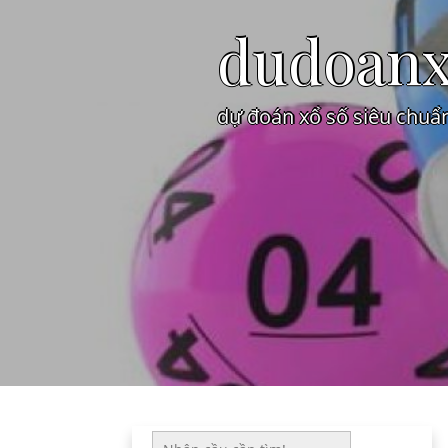
dudoanx
dự đoán xổ số siêu chuẩ