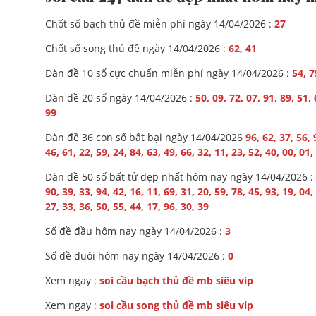
Chốt số bạch thủ đề miễn phí ngày 14/04/2026 :
27
Chốt số song thủ đề ngày 14/04/2026 :
62, 41
Dàn đề 10 số cực chuẩn miễn phí ngày 14/04/2026 :
54, 7
Dàn đề 20 số ngày 14/04/2026 :
50, 09, 72, 07, 91, 89, 51, 
99
Dàn đề 36 con số bất bại ngày 14/04/2026
96, 62, 37, 56, 
46, 61, 22, 59, 24, 84, 63, 49, 66, 32, 11, 23, 52, 40, 00, 01,
Dàn đề 50 số bất tử đẹp nhất hôm nay ngày 14/04/2026 :
90, 39, 33, 94, 42, 16, 11, 69, 31, 20, 59, 78, 45, 93, 19, 04,
27, 33, 36, 50, 55, 44, 17, 96, 30, 39
Số đề đầu hôm nay ngày 14/04/2026 :
3
Số đề đuôi hôm nay ngày 14/04/2026 :
0
Xem ngay :
soi cầu bạch thủ đề mb siêu vip
Xem ngay :
soi cầu song thủ đề mb siêu vip