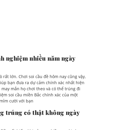
inh nghiệm nhiều năm ngày
ò rất lớn. Chơi soi cầu đề hôm nay cũng vậy,
 giúp bạn đưa ra dự cảm chính xác nhất hiện
 may mắn họ chơi theo và có thể trúng đi
ghiệm soi cầu miền Bắc chính xác của một
mỉm cười với bạn
g trúng có thật không ngày