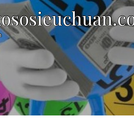
ososieuchuan.c
n