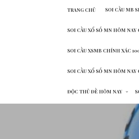
Skip
to
SOI CẦU MB S
TRANG CHỦ
content
SOI CẦU XỔ SỐ MN HÔM NAY 
SOI CẦU XSMB CHÍNH XÁC 10
SOI CẦU XỔ SỐ MN HÔM NAY 
ĐỘC THỦ ĐỀ HÔM NAY
S