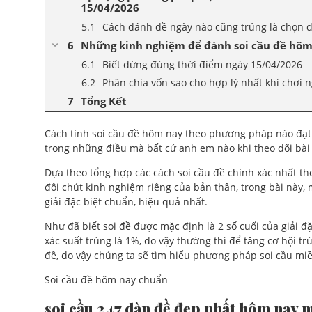
15/04/2026
Cách đánh đề ngày nào cũng trúng là chọn 
Những kinh nghiệm để đánh soi cầu đề hôm
Biết dừng đúng thời điểm ngày 15/04/2026
Phân chia vốn sao cho hợp lý nhất khi chơi 
Tổng Kết
Cách tính soi cầu đề hôm nay theo phương pháp nào đạt h
trong những điều mà bất cứ anh em nào khi theo dõi bài 
Dựa theo tổng hợp các cách soi cầu đề chính xác nhất theo
đôi chút kinh nghiệm riêng của bản thân, trong bài này, 
giải đặc biệt chuẩn, hiệu quả nhất.
Như đã biết soi đề được mặc định là 2 số cuối của giải đặ
xác suất trúng là 1%, do vậy thường thì để tăng cơ hội 
đề, do vậy chúng ta sẽ tìm hiểu phương pháp soi cầu miề
Soi cầu đề hôm nay chuẩn
soi cầu 247 dàn đề đẹp nhất hôm nay 