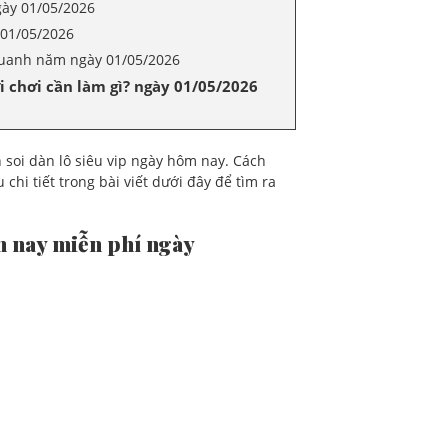
gày 01/05/2026
 01/05/2026
quanh năm ngày 01/05/2026
ời chơi cần làm gì? ngày 01/05/2026
 soi dàn lô siêu vip ngày hôm nay. Cách
chi tiết trong bài viết dưới đây để tìm ra
m nay miễn phí ngày