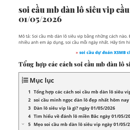
soi cầu mb dàn lô siêu vip cầ
01/05/2026
Mô tả: Soi cầu mb dàn lô siêu vip bằng những cách nào.
nhiều anh em áp dụng, soi cầu mỗi ngày nhất. Hãy tìm h
»
soi cầu dự đoán XSMB c
Tổng hợp các cách soi cầu mb dàn lô s
Mục lục
Tổng hợp các cách soi cầu mb dàn lô siêu v
soi cầu minh ngọc dàn lô đẹp nhất hôm nay
Dàn lô siêu vip là gì? ngày 01/05/2026
Tìm hiểu về đánh lô miền Bắc ngày 01/05/2
Mẹo soi cầu mb dàn lô siêu vip ngày 01/05/