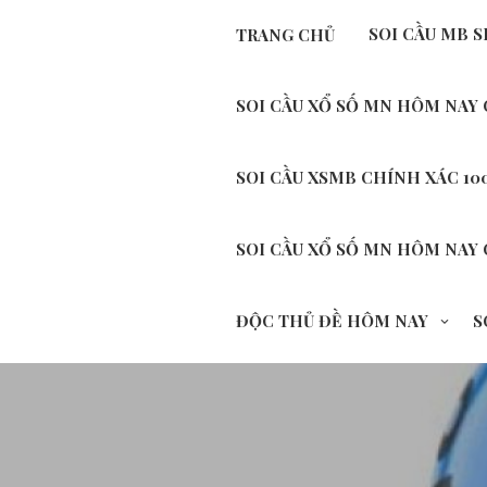
Skip
to
SOI CẦU MB S
TRANG CHỦ
content
SOI CẦU XỔ SỐ MN HÔM NAY 
SOI CẦU XSMB CHÍNH XÁC 10
SOI CẦU XỔ SỐ MN HÔM NAY 
ĐỘC THỦ ĐỀ HÔM NAY
S