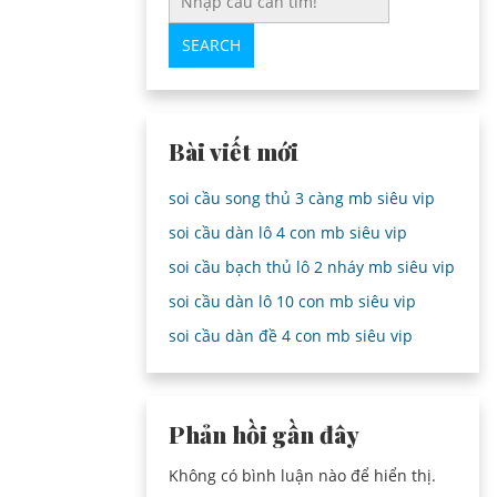
SEARCH
Bài viết mới
soi cầu song thủ 3 càng mb siêu vip
soi cầu dàn lô 4 con mb siêu vip
soi cầu bạch thủ lô 2 nháy mb siêu vip
soi cầu dàn lô 10 con mb siêu vip
soi cầu dàn đề 4 con mb siêu vip
Phản hồi gần đây
Không có bình luận nào để hiển thị.