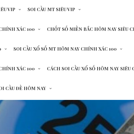
IÊU VIP
SOI CẦU MT SIÊU VIP
CHÍNH XÁC 100
CHỐT SỐ MIỀN BẮC HÔM NAY SIÊU 
0
SOI CẦU XỔ SỐ MT HÔM NAY CHÍNH XÁC 100
CHÍNH XÁC 100
CÁCH SOI CẦU XỔ SỐ HÔM NAY SIÊU
OI CẦU ĐỀ HÔM NAY