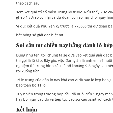
theo cách sau:
Xem kết quả xổ số miền Trung kỳ trước. Nếu thấy 2 số cuối
ghép 1 với số còn lại và dự đoán con số này cho ngày hô
Ví dụ: Kết quả Phú Yên kỳ trước là 773606 thì dự đoán bạ
bắt bóng số giải đặc biệt mt
Soi cầu mt chiều nay bằng đánh lô ké
Đúng như tên gọi, chúng ta sẽ dựa vào kết quả giải đặc b
thì gọi là lô kép. Bây giờ, việc đơn giản là anh em sẽ nuô
nghiệm thì trung bình cầu sẽ nổ khoảng 9-8 ngày sau nê
rồi xuống tiền.
Tỷ lệ trúng của dàn lô này khá cao vì dù sao lô kép bao g
bao toàn bộ 11 lô.
Tuy nhiên trong trường hợp cầu đã nuôi đến 1 ngày mà 
hãy bỏ ngay cầu đó và tiếp tục vào soi cầu xsmt với cách 
Kết luận