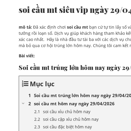
soi cầu mt siêu vip ngày 29/
mô tả:
Đã xác định chơi
soi cầu mt
bạn cứ tự tin lấy số 
tưởng rồi loạn số. Dịch vụ giúp khách hàng tham khảo kế
xác cao nhất. Hãy là nhà đầu tư tài ba với các dịch vụ chú
mà bỏ qua cơ hội trúng lớn hôm nay. Chúng tôi cam kết 
Bài viết:
Soi cầu mt trúng lớn hôm nay ngày 2
Mục lục
Soi cầu mt trúng lớn hôm nay ngày 29/04/2
soi cầu mt hôm nay ngày 29/04/2026
soi cầu xỉu chủ hôm nay
soi cầu cặp xỉu chủ hôm nay
soi cầu đặc biệt hôm nay