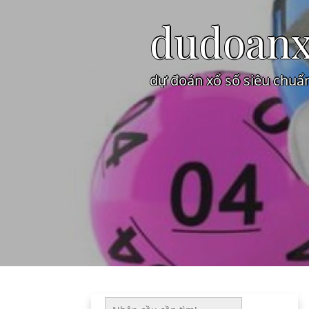
dudoanx
dự đoán xổ số siêu chuẩ