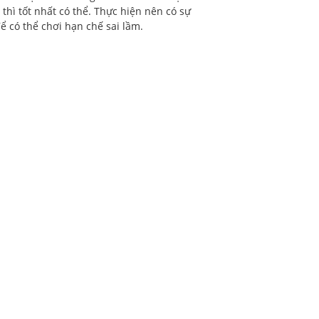
thì tốt nhất có thể. Thực hiện nên có sự
ể có thể chơi hạn chế sai lầm.