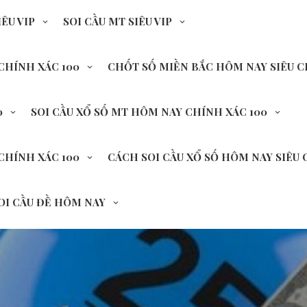
IÊU VIP
SOI CẦU MT SIÊU VIP
CHÍNH XÁC 100
CHỐT SỐ MIỀN BẮC HÔM NAY SIÊU 
0
SOI CẦU XỔ SỐ MT HÔM NAY CHÍNH XÁC 100
CHÍNH XÁC 100
CÁCH SOI CẦU XỔ SỐ HÔM NAY SIÊU
OI CẦU ĐỀ HÔM NAY