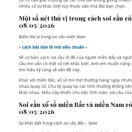
nhiều có sự khác biệt tùy thuộc vào nhà đài bạn chọn.
Một số nét thú vị trong cách soi cầu 
08/05/2026
Điểm thú vị trong soi cầu miền Nam
»
cách bắt dàn lô mb siêu chuẩn
«
Về cơ bản, cách soi cầu lô đề của người miền Bắc và ngư
cầu mn vẫn có một số nét khác biệt. Anh em muốn nâng ca
tìm hiểu kỹ càng về vấn đề này.
Khác với miền Bắc, xổ số mn mở thưởng hàng ngày nhưng
nhau quay số. Chu kỳ quay tại các tỉnh thường không liên
khác nhau. Điều này khiến cho việc tính toán, soi cầu của
Soi cầu xổ số miền Bắc và miền Nam c
08/05/2026
Sự khác biệt trong cách soi cầu Bắc – Nam