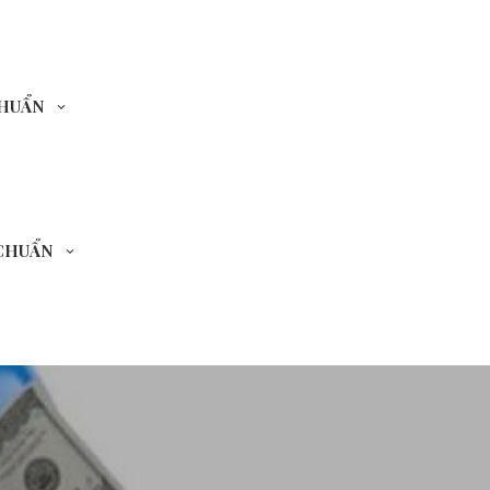
CHUẨN
 CHUẨN