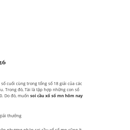
26
số cuối cùng trong tổng số 18 giải của các
u. Trong đó, Tài là tập hợp những con số
 50. Do đó, muốn
soi cầu xổ số mn hôm nay
giải thưởng
 nên phương pháp soi cầu xổ số mn cũng ít