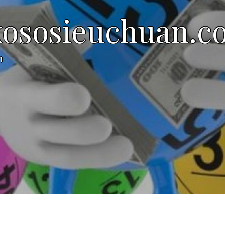
ososieuchuan.c
n