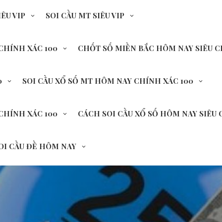
IÊU VIP
SOI CẦU MT SIÊU VIP
CHÍNH XÁC 100
CHỐT SỐ MIỀN BẮC HÔM NAY SIÊU 
0
SOI CẦU XỔ SỐ MT HÔM NAY CHÍNH XÁC 100
CHÍNH XÁC 100
CÁCH SOI CẦU XỔ SỐ HÔM NAY SIÊU
OI CẦU ĐỀ HÔM NAY