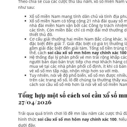
Theo chia sẻ của các cược thủ lâu năm, xổ số miền Nam v
như sau:
Xổ số miền Nam mang tính dân chủ và tính địa ph
Xổ số miền Nam có tổng cộng 21 nhà đài quay số m
nhà đài miền Nam vận bởi các Công ty trách nhiệm 
các tỉnh. Còn miền Bắc chỉ có một đài mở thưởng du
thiết thủ đô.
Cơ cấu giải thưởng hai miền Nam Bắc cũng khác. Xổ
đặc biệt đến giải 7. Giải đặc biệt có giá trị thưởng
gồm giải đặc biệt đến giải tám. Tổng số tiền trúng t
thế, cách
soi cầu xổ số mn hôm nay chính xác 100
Hệ thống đại lý phân phối vé mn trải rộng khắp các
người bán dạo bán trực tiếp cho mọi khách hàng có
mua vé tại các nhà phân phối cố định, ít khi có bán 
vé xổ số mn tấp nập, nhộn nhịp hơn so với mb.
Tuy nhiên, nói về độ phổ biến, xổ số mn được nhiều
trên các trang xổ số, lô đề chúng ta thường thấy xuấ
cách soi cầu xổ số mb hơn là nói về xổ số miền Na
Tổng hợp một số cách soi cầu xổ số m
27/04/2026
Trải qua quá trình chơi lô đề mn lâu năm các cược thủ đ
hình thức
soi cầu xổ số mn hôm nay chính xác 100
. Nếu
dưới đây.