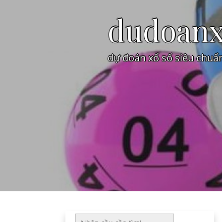
dudoanx
dự đoán xổ số siêu chuẩ