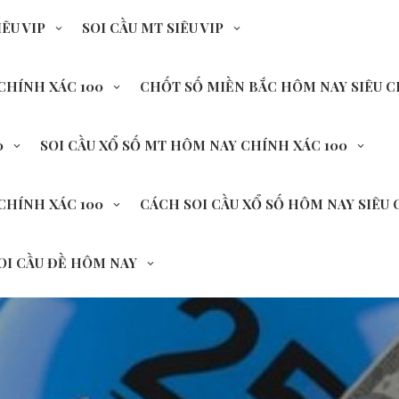
IÊU VIP
SOI CẦU MT SIÊU VIP
CHÍNH XÁC 100
CHỐT SỐ MIỀN BẮC HÔM NAY SIÊU 
0
SOI CẦU XỔ SỐ MT HÔM NAY CHÍNH XÁC 100
CHÍNH XÁC 100
CÁCH SOI CẦU XỔ SỐ HÔM NAY SIÊU
OI CẦU ĐỀ HÔM NAY