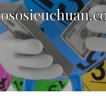
ososieuchuan.c
n