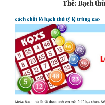
Thẻ:
Bạch thủ 
cách chốt lô bạch thủ tỷ lệ trúng cao
Meta: Bạch thủ lô rất được anh em mê lô đề lựa chọn. Đ