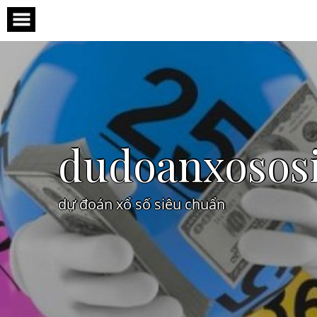
Skip
to
content
dudoanxosos
dự đoán xổ số siêu chuẩn