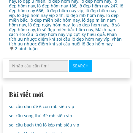
nay
,
lô đẹp 3 miền
,
lo đep hom nay
,
lô đẹp hôm nay
,
lo
đẹp hôm nay
,
lô đẹp hôm nay 188
,
lô đẹp hôm nay 247
,
lô
đẹp hôm nay 666
,
lô đẹp hôm nay vip
,
lô đẹp hôm nay
víp
,
lô đẹp hôm nay vip 24h
,
lô đẹp mb hôm nay
,
lô đẹp
miền bắc
,
lô đẹp miền bắc hôm nay
,
lô đẹp miền nam
hôm nay
,
lô đẹp ngày hôm nay
,
lo so dep hom nay
,
lô số
đẹp hôm nay
,
lô số đẹp miền bắc hôm nay
,
Mách bạn
cách soi cầu lô đẹp hôm nay vip cực kỳ hiệu quả
,
Phân
tích ưu nhược điểm khi soi cầu lô đẹp hôm nay víp
,
Phân
tích ưu nhược điểm khi soi cầu nuôi lô đẹp hôm nay
ở
2 bình luận
lô
đẹp
hôm
SEARCH
nay
víp
chiến
thắng
trong
tay
Bài viết mới
soi cầu dàn đề 6 con mb siêu vip
soi cầu song thủ đề mb siêu vip
soi cầu bạch thủ lô kép mb siêu vip