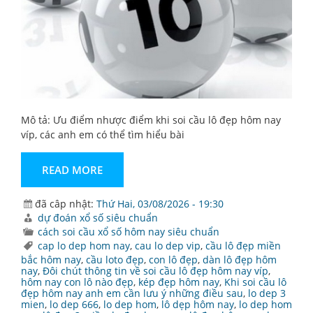
Mô tả: Ưu điểm nhược điểm khi soi cầu lô đẹp hôm nay
víp, các anh em có thể tìm hiểu bài
READ MORE
đã câp nhật:
Thứ Hai, 03/08/2026 - 19:30
dự đoán xổ số siêu chuẩn
cách soi cầu xổ số hôm nay siêu chuẩn
cap lo dep hom nay
,
cau lo dep vip
,
cầu lô đẹp miền
bắc hôm nay
,
cầu loto đẹp
,
con lô đẹp
,
dàn lô đẹp hôm
nay
,
Đôi chút thông tin về soi cầu lô đẹp hôm nay víp
,
hôm nay con lô nào đẹp
,
kép đẹp hôm nay
,
Khi soi cầu lô
đẹp hôm nay anh em cần lưu ý những điều sau
,
lo dep 3
mien
,
lo dep 666
,
lo dep hom
,
lô dẹp hôm nay
,
lo dep hom