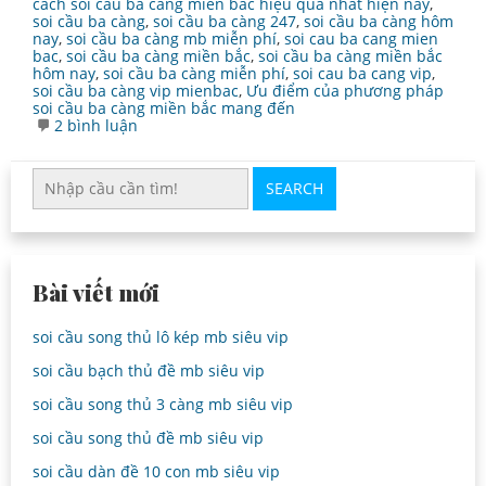
cách soi cầu ba càng miền bắc hiệu quả nhất hiện nay
,
soi cầu ba càng
,
soi cầu ba càng 247
,
soi cầu ba càng hôm
nay
,
soi cầu ba càng mb miễn phí
,
soi cau ba cang mien
bac
,
soi cầu ba càng miền bắc
,
soi cầu ba càng miền bắc
hôm nay
,
soi cầu ba càng miễn phí
,
soi cau ba cang vip
,
soi cầu ba càng vip mienbac
,
Ưu điểm của phương pháp
soi cầu ba càng miền bắc mang đến
ở
2 bình luận
soi
cầu
ba
SEARCH
càng
miền
bắc
tự
tin
lấy
Bài viết mới
số
và
chốt
soi cầu song thủ lô kép mb siêu vip
soi cầu bạch thủ đề mb siêu vip
soi cầu song thủ 3 càng mb siêu vip
soi cầu song thủ đề mb siêu vip
soi cầu dàn đề 10 con mb siêu vip