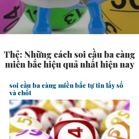
Thẻ:
Những cách soi cầu ba càng
miền bắc hiệu quả nhất hiện nay
soi cầu ba càng miền bắc tự tin lấy số
và chốt