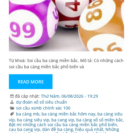
Từ khoá: Soi cầu ba càng miền bắc. Mô tả: Có những cách
soi cầu ba càng miền bắc phổ biến và
READ MORE
đã câp nhật:
Thứ Năm, 06/08/2026 - 19:29
dự đoán xổ số siêu chuẩn
soi cầu xsmb chính xác 100
ba càng mb
,
ba càng miền bắc hôm nay
,
ba càng siêu
víp
,
ba càng siêu vip
,
ba cang vip
,
ba càng xổ số miền bắc
,
Bật mí những cách soi cầu ba càng miền bắc phổ biến
,
cau ba cang vip
,
dàn đề ba càng
,
hiệu quả nhất
,
Những