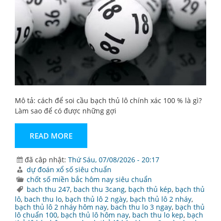
Mô tả: cách để soi cầu bạch thủ lô chính xác 100 % là gì?
Làm sao để có được những gợi
READ MORE
đã câp nhật:
Thứ Sáu, 07/08/2026 - 20:17
dự đoán xổ số siêu chuẩn
chốt số miền bắc hôm nay siêu chuẩn
bach thu 247
,
bach thu 3cang
,
bạch thủ kép
,
bạch thủ
lô
,
bach thu lo
,
bạch thủ lô 2 ngày
,
bạch thủ lô 2 nháy
,
bạch thủ lô 2 nháy hôm nay
,
bach thu lo 3 ngay
,
bạch thủ
lô chuẩn 100
,
bạch thủ lô hôm nay
,
bach thu lo kep
,
bạch