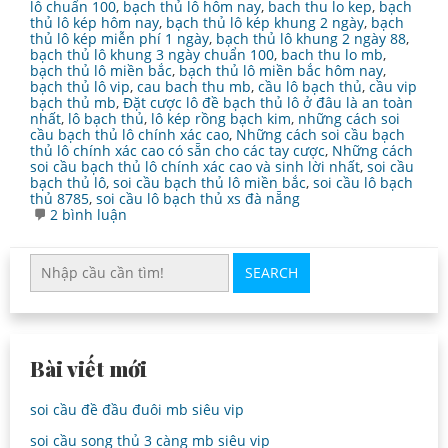
lô chuẩn 100
,
bạch thủ lô hôm nay
,
bach thu lo kep
,
bạch
thủ lô kép hôm nay
,
bạch thủ lô kép khung 2 ngày
,
bạch
thủ lô kép miễn phí 1 ngày
,
bạch thủ lô khung 2 ngày 88
,
bạch thủ lô khung 3 ngày chuẩn 100
,
bach thu lo mb
,
bạch thủ lô miền bắc
,
bạch thủ lô miền bắc hôm nay
,
bạch thủ lô vip
,
cau bach thu mb
,
cầu lô bạch thủ
,
cầu vip
bạch thủ mb
,
Đặt cược lô đề bạch thủ lô ở đâu là an toàn
nhất
,
lô bạch thủ
,
lô kép rồng bạch kim
,
những cách soi
cầu bạch thủ lô chính xác cao
,
Những cách soi cầu bạch
thủ lô chính xác cao có sẵn cho các tay cược
,
Những cách
soi cầu bạch thủ lô chính xác cao và sinh lời nhất
,
soi cầu
bạch thủ lô
,
soi cầu bạch thủ lô miền bắc
,
soi cầu lô bạch
thủ 8785
,
soi cầu lô bạch thủ xs đà nẵng
ở
2 bình luận
những
cách
soi
SEARCH
cầu
bạch
thủ
lô
chính
xác
Bài viết mới
cao
soi cầu đề đầu đuôi mb siêu vip
soi cầu song thủ 3 càng mb siêu vip