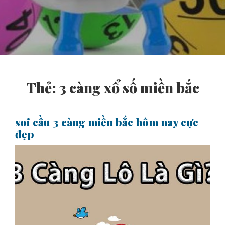
Thẻ:
3 càng xổ số miền bắc
soi cầu 3 càng miền bắc hôm nay cực
đẹp