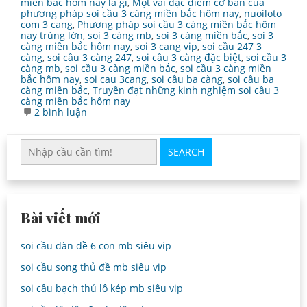
miền bắc hôm nay là gì
,
Một vài đặc điểm cơ bản của
phương pháp soi cầu 3 càng miền bắc hôm nay
,
nuoiloto
com 3 cang
,
Phương pháp soi cầu 3 càng miền bắc hôm
nay trúng lớn
,
soi 3 càng mb
,
soi 3 càng miền bắc
,
soi 3
càng miền bắc hôm nay
,
soi 3 cang vip
,
soi cầu 247 3
càng
,
soi cầu 3 càng 247
,
soi cầu 3 càng đặc biệt
,
soi cầu 3
càng mb
,
soi cầu 3 càng miền bắc
,
soi cầu 3 càng miền
bắc hôm nay
,
soi cau 3cang
,
soi cầu ba càng
,
soi cầu ba
càng miền bắc
,
Truyền đạt những kinh nghiệm soi cầu 3
càng miền bắc hôm nay
ở
2 bình luận
soi
cầu
3
SEARCH
càng
miền
bắc
hôm
nay
cực
Bài viết mới
đẹp
soi cầu dàn đề 6 con mb siêu vip
soi cầu song thủ đề mb siêu vip
soi cầu bạch thủ lô kép mb siêu vip