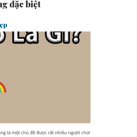
ng đặc biệt
đẹp
ang là một chủ đề được rất nhiều người chơi