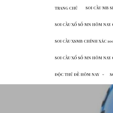
Skip
to
SOI CẦU MB S
TRANG CHỦ
content
SOI CẦU XỔ SỐ MN HÔM NAY 
SOI CẦU XSMB CHÍNH XÁC 10
SOI CẦU XỔ SỐ MN HÔM NAY 
ĐỘC THỦ ĐỀ HÔM NAY
S