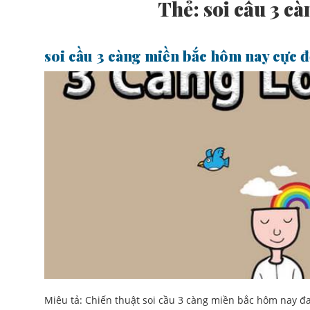
Thẻ:
soi cầu 3 cà
soi cầu 3 càng miền bắc hôm nay cực 
Miêu tả: Chiến thuật soi cầu 3 càng miền bắc hôm nay đ