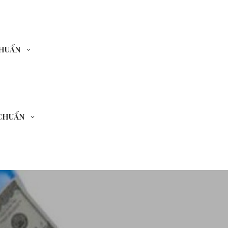
CHUẨN
 CHUẨN