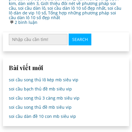
kim
,
dàn xiên 3
,
Giới thiệu đôi nét về phương pháp soi
cầu
,
soi cầu dàn lô
,
soi cầu dàn lô 10 số đẹp nhất
,
soi cầu
lô dàn de vip 10 số
,
Tổng hợp những phương pháp soi
cầu dàn lô 10 số đẹp nhất
ở
2 bình luận
soi
cầu
dàn
SEARCH
lô
10
số
đẹp
nhất
chốt
Bài viết mới
số
soi cầu song thủ lô kép mb siêu vip
soi cầu bạch thủ đề mb siêu vip
soi cầu song thủ 3 càng mb siêu vip
soi cầu song thủ đề mb siêu vip
soi cầu dàn đề 10 con mb siêu vip