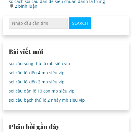
số cách soi cầu dàn đề siêu chuẩn đánh là trúng
ở
2 bình luận
soi
cầu
dàn
SEARCH
đề
siêu
chuẩn
số
đẹp
ăn
Bài viết mới
ngay
soi cầu song thủ lô mb siêu vip
soi cầu lô xiên 4 mb siêu vip
soi cầu lô xiên 2 mb siêu vip
soi cầu dàn lô 10 con mb siêu vip
soi cầu bạch thủ lô 2 nháy mb siêu vip
Phản hồi gần đây