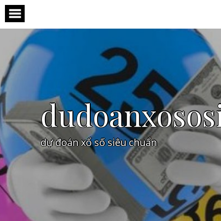
Skip
to
content
dudoanxosos
dự đoán xổ số siêu chuẩn