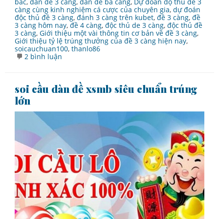
bắc
,
dàn đề 3 càng
,
dàn đề ba càng
,
Dự đoán độ thủ đề 3
càng cùng kinh nghiệm cá cược của chuyên gia
,
dự đoán
độc thủ đề 3 càng
,
đánh 3 càng trên kubet
,
đề 3 càng
,
đề
3 càng hôm nay
,
đề 4 càng
,
độc thủ de 3 càng
,
độc thủ đề
3 càng
,
Giới thiệu một vài thông tin cơ bản về đề 3 càng
,
Giới thiệu tỷ lệ trúng thưởng của đề 3 càng hiện nay
,
soicauchuan100
,
thanlo86
ở
2 bình luận
dự
đoán
độc
soi cầu dàn đề xsmb siêu chuẩn trúng
thủ
đề
lớn
3
càng
dễ
chơi
dễ
trúng