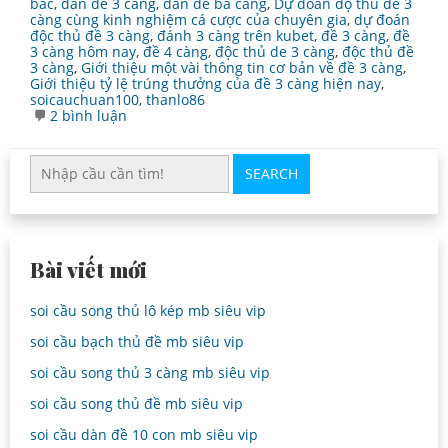
bắc
,
dàn đề 3 càng
,
dàn đề ba càng
,
Dự đoán độ thủ đề 3
càng cùng kinh nghiệm cá cược của chuyên gia
,
dự đoán
độc thủ đề 3 càng
,
đánh 3 càng trên kubet
,
đề 3 càng
,
đề
3 càng hôm nay
,
đề 4 càng
,
độc thủ de 3 càng
,
độc thủ đề
3 càng
,
Giới thiệu một vài thông tin cơ bản về đề 3 càng
,
Giới thiệu tỷ lệ trúng thưởng của đề 3 càng hiện nay
,
soicauchuan100
,
thanlo86
ở
2 bình luận
dự
đoán
độc
SEARCH
thủ
đề
3
càng
dễ
chơi
Bài viết mới
dễ
trúng
soi cầu song thủ lô kép mb siêu vip
soi cầu bạch thủ đề mb siêu vip
soi cầu song thủ 3 càng mb siêu vip
soi cầu song thủ đề mb siêu vip
soi cầu dàn đề 10 con mb siêu vip