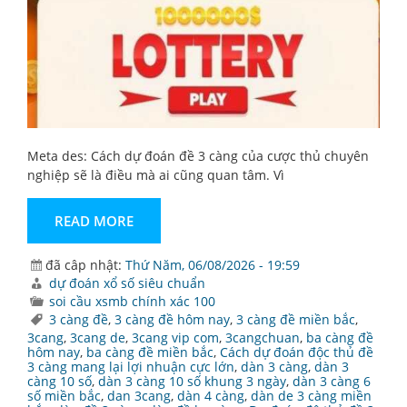
Meta des: Cách dự đoán đề 3 càng của cược thủ chuyên
nghiệp sẽ là điều mà ai cũng quan tâm. Vì
READ MORE
đã câp nhật:
Thứ Năm, 06/08/2026 - 19:59
dự đoán xổ số siêu chuẩn
soi cầu xsmb chính xác 100
3 càng đề
,
3 càng đề hôm nay
,
3 càng đề miền bắc
,
3cang
,
3cang de
,
3cang vip com
,
3cangchuan
,
ba càng đề
hôm nay
,
ba càng đề miền bắc
,
Cách dự đoán độc thủ đề
3 càng mang lại lợi nhuận cực lớn
,
dàn 3 càng
,
dàn 3
càng 10 số
,
dàn 3 càng 10 số khung 3 ngày
,
dàn 3 càng 6
số miền bắc
,
dan 3cang
,
dàn 4 càng
,
dàn de 3 càng miền