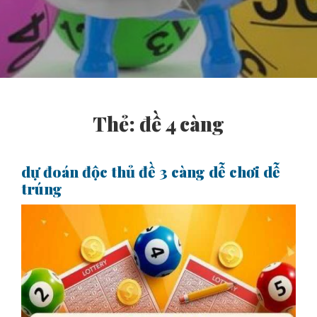
Thẻ:
đề 4 càng
dự đoán độc thủ đề 3 càng dễ chơi dễ
trúng