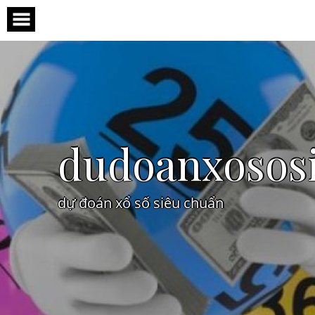
Skip
to
content
dudoanxosos
dự đoán xổ số siêu chuẩn