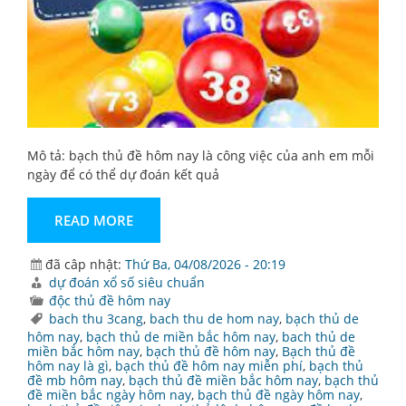
Mô tả: bạch thủ đề hôm nay là công việc của anh em mỗi
ngày để có thể dự đoán kết quả
READ MORE
đã câp nhật:
Thứ Ba, 04/08/2026 - 20:19
dự đoán xổ số siêu chuẩn
độc thủ đề hôm nay
bach thu 3cang
,
bach thu de hom nay
,
bạch thủ de
hôm nay
,
bạch thủ de miền bắc hôm nay
,
bach thủ de
miền bắc hôm nay
,
bạch thủ đề hôm nay
,
Bạch thủ đề
hôm nay là gì
,
bạch thủ đề hôm nay miễn phí
,
bạch thủ
đề mb hôm nay
,
bạch thủ đề miền bắc hôm nay
,
bạch thủ
đề miền bắc ngày hôm nay
,
bạch thủ đề ngày hôm nay
,