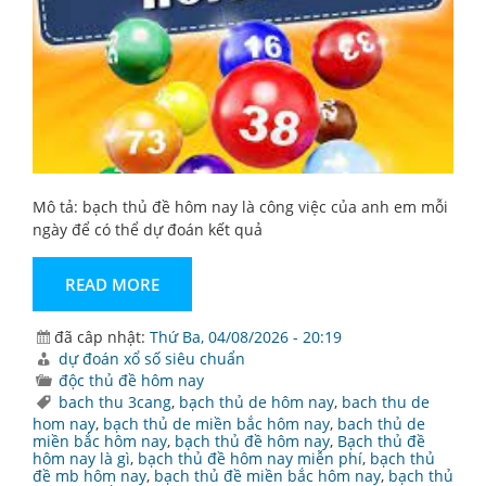
Mô tả: bạch thủ đề hôm nay là công việc của anh em mỗi
ngày để có thể dự đoán kết quả
READ MORE
đã câp nhật:
Thứ Ba, 04/08/2026 - 20:19
dự đoán xổ số siêu chuẩn
độc thủ đề hôm nay
bach thu 3cang
,
bạch thủ de hôm nay
,
bach thu de
hom nay
,
bạch thủ de miền bắc hôm nay
,
bach thủ de
miền bắc hôm nay
,
bạch thủ đề hôm nay
,
Bạch thủ đề
hôm nay là gì
,
bạch thủ đề hôm nay miễn phí
,
bạch thủ
đề mb hôm nay
,
bạch thủ đề miền bắc hôm nay
,
bạch thủ