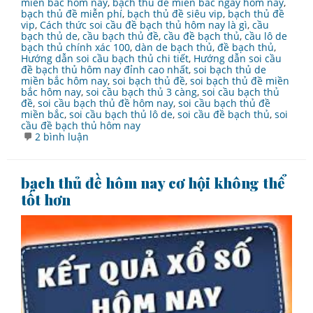
miền bắc hôm nay
,
bạch thủ đề miền bắc ngày hôm nay
,
bạch thủ đề miễn phí
,
bạch thủ đề siêu vip
,
bạch thủ đề
vip
,
Cách thức soi cầu đề bạch thủ hôm nay là gì
,
cầu
bạch thủ de
,
cầu bạch thủ đề
,
cầu đề bạch thủ
,
cầu lô de
bạch thủ chính xác 100
,
dàn de bạch thủ
,
đề bạch thủ
,
Hướng dẫn soi cầu bạch thủ chi tiết
,
Hướng dẫn soi cầu
đề bạch thủ hôm nay đỉnh cao nhất
,
soi bạch thủ de
miền bắc hôm nay
,
soi bạch thủ đề
,
soi bạch thủ đề miền
bắc hôm nay
,
soi cầu bạch thủ 3 càng
,
soi cầu bạch thủ
đề
,
soi cầu bạch thủ đề hôm nay
,
soi cầu bạch thủ đề
miền bắc
,
soi cầu bạch thủ lô de
,
soi cầu đề bạch thủ
,
soi
cầu đề bạch thủ hôm nay
ở
2 bình luận
soi
cầu
đề
bạch thủ đề hôm nay cơ hội không thể
bạch
thủ
tốt hơn
hôm
nay
dinh
tiền
về
nhà