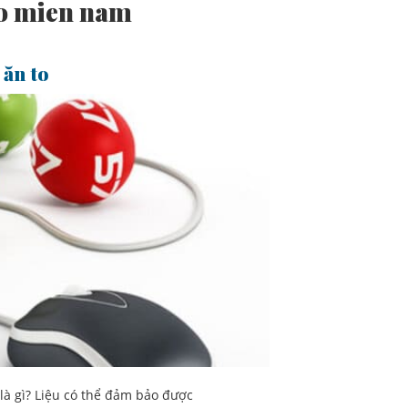
so mien nam
 ăn to
là gì? Liệu có thể đảm bảo được