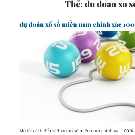
Thẻ:
du doan xo 
dự đoán xổ số miền nam chính xác 100
Mô tả: cách để dự đoán xổ số miền nam chính xác 100 % 