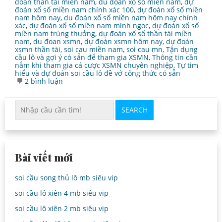
đoán thần tài miền nam
,
du đoán xổ số miền nam
,
dự
đoán xổ số miền nam chính xác 100
,
dự đoán xổ số miền
nam hôm nay
,
du đoán xổ số miền nam hôm nay chính
xác
,
dự đoán xổ số miền nam minh ngoc
,
dự đoán xổ số
miền nam trúng thưởng
,
dự đoán xổ số thần tài miền
nam
,
du đoan xsmn
,
dự đoán xsmn hôm nay
,
dự đoán
xsmn thần tài
,
soi cau miền nam
,
soi cau mn
,
Tận dụng
cầu lô và gợi ý có sẵn để tham gia XSMN
,
Thông tin cần
nắm khi tham gia cá cược XSMN chuyên nghiệp
,
Tự tìm
hiểu và dự đoán soi cầu lô đề vớ công thức có sẵn
ở
2 bình luận
dự
đoán
xổ
SEARCH
số
miền
nam
chính
xác
100
Bài viết mới
ăn
to
soi cầu song thủ lô mb siêu vip
soi cầu lô xiên 4 mb siêu vip
soi cầu lô xiên 2 mb siêu vip