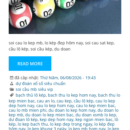
soi cau lo kep mb, lo kép đep hôm nay, soi cau sat kep,
cầu lô kép, soi cầu kép, du doan
READ MORE
đã câp nhật:
Thứ Năm, 06/08/2026 - 19:43
dự đoán xổ số siêu chuẩn
soi cầu mb siêu vip
bạch thủ lô kép
,
bach thu lo kep hom nay
,
bach thu lo
kep mien bac
,
cau an lo
,
cau kep
,
cầu lô kép
,
cau lo kep
dep hom nay
,
cau lo kep hom nay
,
cau lo kep mien bac
,
cau lo mb mien phi
,
du doan lo kep hom nay
,
du doan lo
kep mb
,
du doan lo kep mien bac
,
du doan xsmb lo kep
,
dư đoan lô kép
,
kep dep hom nay
,
kep ngon mien bac
,
lô
kép
,
lo kep bach thu
,
lo kep dep trong ngay
,
lo kép đep
hôm nay
,
lo kep khung 3 ngày
,
lo kep mb hom nay
,
lo kep