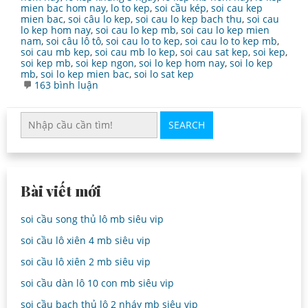
mien bac hom nay
,
lo to kep
,
soi cầu kép
,
soi cau kep
mien bac
,
soi câu lo kep
,
soi cau lo kep bach thu
,
soi cau
lo kep hom nay
,
soi cau lo kep mb
,
soi cau lo kep mien
nam
,
soi câu lô tô
,
soi cau lo to kep
,
soi cau lo to kep mb
,
soi cau mb kep
,
soi cau mb lo kep
,
soi cau sat kep
,
soi kep
,
soi kep mb
,
soi kep ngon
,
soi lo kep hom nay
,
soi lo kep
mb
,
soi lo kep mien bac
,
soi lo sat kep
ở
163 bình luận
soi
cầu
song
SEARCH
thủ
lô
kép
mb
siêu
vip
Bài viết mới
soi cầu song thủ lô mb siêu vip
soi cầu lô xiên 4 mb siêu vip
soi cầu lô xiên 2 mb siêu vip
soi cầu dàn lô 10 con mb siêu vip
soi cầu bạch thủ lô 2 nháy mb siêu vip