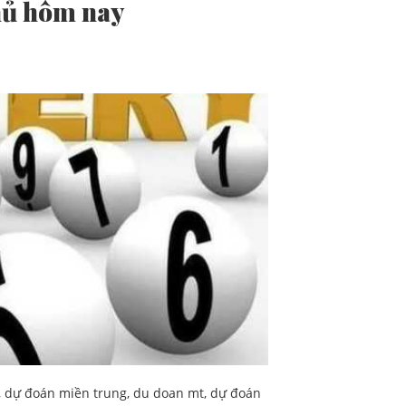
chủ hôm nay
g, dự đoán miền trung, du doan mt, dự đoán