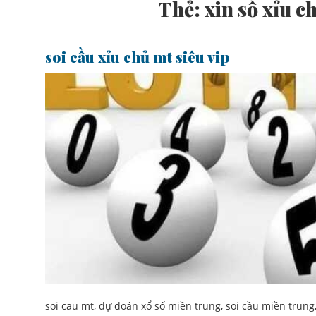
Thẻ:
xin số xỉu 
soi cầu xỉu chủ mt siêu vip
soi cau mt, dự đoán xổ số miền trung, soi cầu miền trun