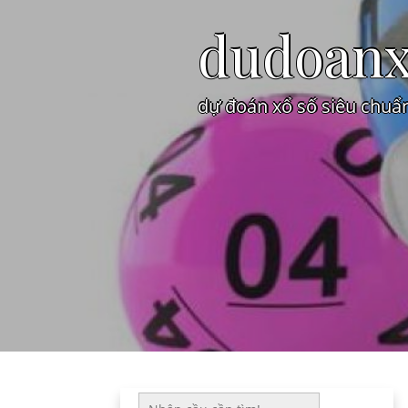
dudoanx
dự đoán xổ số siêu chuẩ