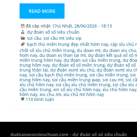
READ MORE
đã câp nhật:
Chủ Nhật, 28/06/2026 - 18:13
dự đoán xổ số siêu chuẩn
soi cầu
,
soi cầu mt siêu vip
bạch thủ miền trung đẹp nhất hôm nay
,
cặp xỉu chủ 
chốt số xỉu chủ miền trung
,
du doan mt
,
du doan xiu chu
hom nay
,
du doan xs than tai mt
,
dự đoán kết quả xổ số 
miền trung hôm nay
,
dự đoán soi cầu miền trung
,
dự đoá
trung hôm nay
,
dự đoán xổ số miền trung
,
dự đoán xổ số
trung thần tài
,
dự đoán xsmt xỉu chủ
,
dự đoán xsmt xỉu 
nay
,
soi cầu bạch thủ miền trung
,
soi cầu miền trung
,
soi
trung hôm nay
,
soi cầu miền trung wap
,
soi cau mt
,
soi c
xỉu chủ hôm nay
,
soi cầu xỉu chủ miền trung
,
soi cầu xỉu
cầu miền trung
,
xin số xỉu chủ hôm nay
,
xỉu chủ hôm nay
hôm nay
,
xiu chu mt
,
xỉu chủ mt hôm nay
ở
110 bình luận
soi
cầu
xỉu
chủ
mt
siêu
vip
dudoanxososieuchuan.com - dự đoán xổ số siêu chuẩn