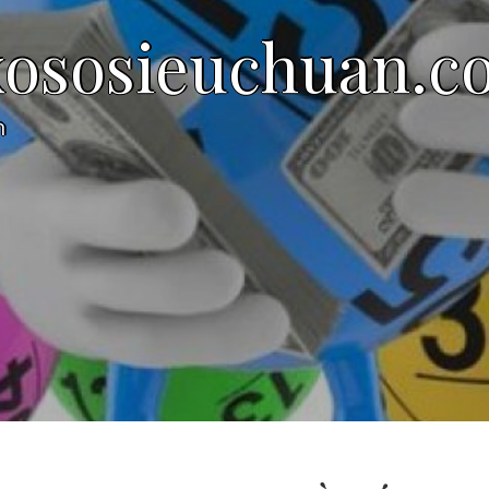
ososieuchuan.c
n