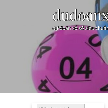
dudoanx
dự đoán xổ số siêu chuẩ