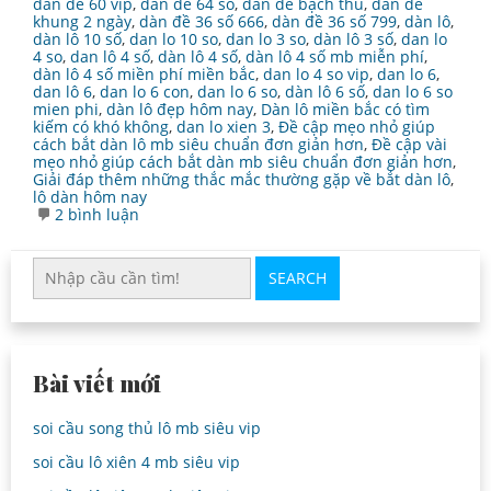
dàn de 60 vip
,
dàn de 64 số
,
dàn de bạch thủ
,
dàn de
khung 2 ngày
,
dàn đề 36 số 666
,
dàn đề 36 số 799
,
dàn lô
,
dàn lô 10 số
,
dan lo 10 so
,
dan lo 3 so
,
dàn lô 3 số
,
dan lo
4 so
,
dan lô 4 số
,
dàn lô 4 số
,
dàn lô 4 số mb miễn phí
,
dàn lô 4 số miền phí miền bắc
,
dan lo 4 so vip
,
dan lo 6
,
dan lô 6
,
dan lo 6 con
,
dan lo 6 so
,
dàn lô 6 số
,
dan lo 6 so
mien phi
,
dàn lô đẹp hôm nay
,
Dàn lô miền bắc có tìm
kiếm có khó không
,
dan lo xien 3
,
Đề cập mẹo nhỏ giúp
cách bắt dàn lô mb siêu chuẩn đơn giản hơn
,
Đề cập vài
mẹo nhỏ giúp cách bắt dàn mb siêu chuẩn đơn giản hơn
,
Giải đáp thêm những thắc mắc thường gặp về bắt dàn lô
,
lô dàn hôm nay
ở
2 bình luận
cách
bắt
dàn
SEARCH
lô
mb
siêu
chuẩn
từ
chuyên
Bài viết mới
gia
soi cầu song thủ lô mb siêu vip
soi cầu lô xiên 4 mb siêu vip