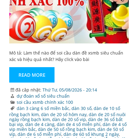
Mô tả: Làm thế nào để soi cầu dàn đề xsmb siêu chuẩn
xác và hiệu quả nhất? Hãy click vào bài
READ MORE
đã câp nhật:
Thứ Tư, 05/08/2026 - 20:14
dự đoán xổ số siêu chuẩn
soi cầu xsmb chính xác 100
dàn 3 càng 6 số miền bắc
,
dàn 30 số
,
dàn de 10 số
rồng bạch kim
,
dàn de 20 số hôm nay
,
dàn de 20 số nuôi
ngày rồng bạch kim
,
dàn de 20 số vip
,
dàn de 36 số bất
bại vip
,
dàn de 4 càng
,
dàn de 4 số miễn phí
,
dàn de 4 số
vip miền bắc
,
dàn de 50 số rồng bạch kim
,
dàn de 50 số
víp
,
dàn de 6 số miễn phí
,
dàn de 60 số khung 2 ngày
,