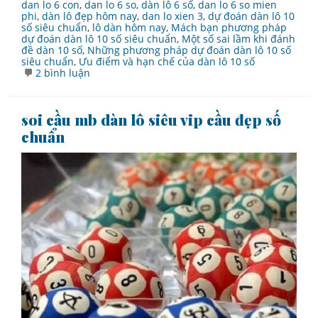
dan lo 6 con
,
dan lo 6 so
,
dàn lô 6 số
,
dan lo 6 so mien
phi
,
dàn lô đẹp hôm nay
,
dan lo xien 3
,
dự đoán dàn lô 10
số siêu chuẩn
,
lô dàn hôm nay
,
Mách bạn phương pháp
dự đoán dàn lô 10 số siêu chuẩn
,
Một số sai lầm khi đánh
đề dàn 10 số
,
Những phương pháp dự đoán dàn lô 10 số
siêu chuẩn
,
Ưu điểm và hạn chế của dàn lô 10 số
ở
2 bình luận
dự
đoán
dàn
soi cầu mb dàn lô siêu vip cầu đẹp số
lô
10
chuẩn
số
siêu
chuẩn
tự
tin
lấy
số