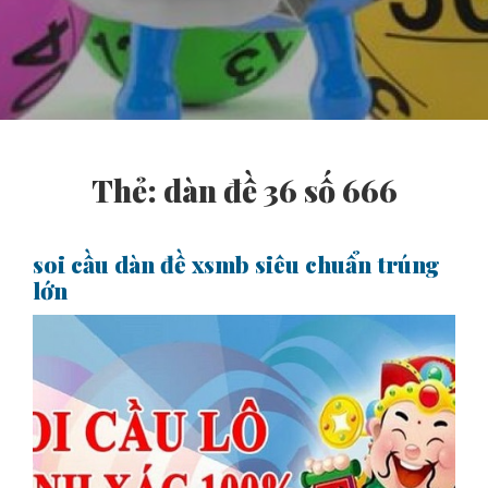
Thẻ:
dàn đề 36 số 666
soi cầu dàn đề xsmb siêu chuẩn trúng
lớn