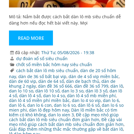
Mô tả: Nắm bắt được cách bắt dàn lô mb siêu chuẩn dễ
dàng hơn nếu đọc hết bài viết này. Mọi
READ MORE
đã câp nhật:
Thứ Tư, 05/08/2026 - 19:38
dự đoán xổ số siêu chuẩn
chốt số miền bắc hôm nay siêu chuẩn
cách bắt dàn lô mb siêu chuẩn
,
dàn de 20 số hôm
nay
,
dàn de 36 số bất bại vip
,
dàn de 4 số vip miền bắc
,
dàn de 60 vip
,
dàn de 64 số
,
dàn de bạch thủ
,
dàn de
khung 2 ngày
,
dàn đề 36 số 666
,
dàn đề 36 số 799
,
dàn lô
,
dan lo 10 so
,
dàn lô 10 số
,
dan lo 3 so
,
dàn lô 3 số
,
dan lô
4 số
,
dàn lô 4 số
,
dan lo 4 so
,
dàn lô 4 số mb miễn phí
,
dàn lô 4 số miền phí miền bắc
,
dan lo 4 so vip
,
dan lo 6
,
dan lô 6
,
dan lo 6 con
,
dan lo 6 so
,
dàn lô 6 số
,
dan lo 6 so
mien phi
,
dàn lô đẹp hôm nay
,
Dàn lô miền bắc có tìm
kiếm có khó không
,
dan lo xien 3
,
Đề cập mẹo nhỏ giúp
cách bắt dàn lô mb siêu chuẩn đơn giản hơn
,
Đề cập vài
mẹo nhỏ giúp cách bắt dàn mb siêu chuẩn đơn giản hơn
,
Giải đáp thêm những thắc mắc thường gặp về bắt dàn lô
,
lô dàn hôm nay