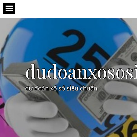
Skip
to
content
dudoanxosos
dự đoán xổ số siêu chuẩn