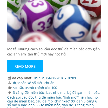
Mô tả: Những cách soi cầu độc thủ đề miền bắc đơn giản,
các anh em tân thủ mới hãy học hỏi
READ MORE
đã câp nhật:
Thứ Ba, 04/08/2026 - 20:09
dự đoán xổ số siêu chuẩn
soi cầu xsmb chính xác 100
3 càng đề miền bắc
,
bac nho mb
,
bộ đề gan miền bắc
,
Cách soi cầu độc thủ đề miền bắc “lính mới” nên học hỏi
,
cau de mien bac
,
cau đề mb
,
chinhxac100
,
dàn 3 càng 6
số miền bắc
,
dàn 36 số miền bắc
,
dàn de 3 càng miền