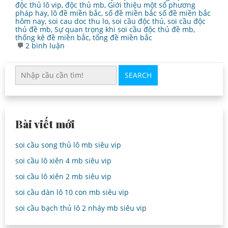
độc thủ lô vip
,
độc thủ mb
,
Giới thiệu một số phương
pháp hay
,
lô đề miền bắc
,
số đề miền bắc số đề miền bắc
hôm nay
,
soi cau doc thu lo
,
soi cầu độc thủ
,
soi cầu độc
thủ đề mb
,
Sự quan trọng khi soi cầu độc thủ đề mb
,
thống kê đề miền bắc
,
tổng đề miền bắc
ở
2 bình luận
soi
cầu
độc
SEARCH
thủ
đề
mb
đảm
bảo
thắng
Bài viết mới
lớn
soi cầu song thủ lô mb siêu vip
soi cầu lô xiên 4 mb siêu vip
soi cầu lô xiên 2 mb siêu vip
soi cầu dàn lô 10 con mb siêu vip
soi cầu bạch thủ lô 2 nháy mb siêu vip