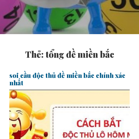
Thẻ:
tổng đề miền bắc
soi cầu độc thủ đề miền bắc chính xác
nhất