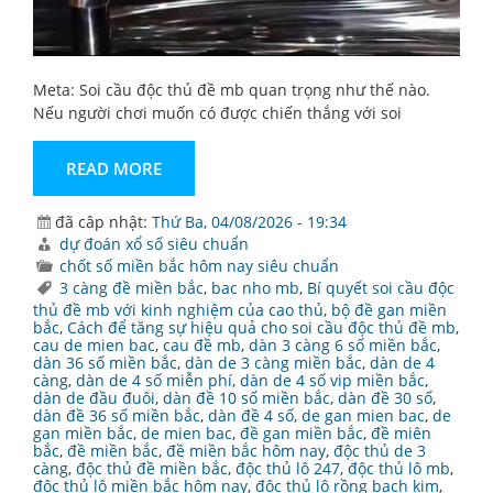
Meta: Soi cầu độc thủ đề mb quan trọng như thế nào.
Nếu người chơi muốn có được chiến thắng với soi
READ MORE
đã câp nhật:
Thứ Ba, 04/08/2026 - 19:34
dự đoán xổ số siêu chuẩn
chốt số miền bắc hôm nay siêu chuẩn
3 càng đề miền bắc
,
bac nho mb
,
Bí quyết soi cầu độc
thủ đề mb với kinh nghiệm của cao thủ
,
bộ đề gan miền
bắc
,
Cách để tăng sự hiệu quả cho soi cầu độc thủ đề mb
,
cau de mien bac
,
cau đề mb
,
dàn 3 càng 6 số miền bắc
,
dàn 36 số miền bắc
,
dàn de 3 càng miền bắc
,
dàn de 4
càng
,
dàn de 4 số miễn phí
,
dàn de 4 số vip miền bắc
,
dàn de đầu đuôi
,
dàn đề 10 số miền bắc
,
dàn đề 30 số
,
dàn đề 36 số miền bắc
,
dàn đề 4 số
,
de gan mien bac
,
de
gan miền bắc
,
de mien bac
,
đề gan miền bắc
,
đề miên
bắc
,
đề miền bắc
,
đề miền bắc hôm nay
,
độc thủ de 3
càng
,
độc thủ đề miền bắc
,
độc thủ lô 247
,
độc thủ lô mb
,
độc thủ lô miền bắc hôm nay
,
độc thủ lô rồng bạch kim
,