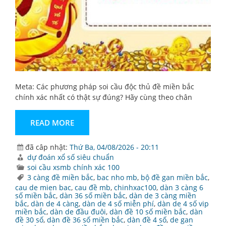
Meta: Các phương pháp soi cầu độc thủ đề miền bắc
chính xác nhất có thật sự đúng? Hãy cùng theo chân
READ MORE
đã câp nhật:
Thứ Ba, 04/08/2026 - 20:11
dự đoán xổ số siêu chuẩn
soi cầu xsmb chính xác 100
3 càng đề miền bắc
,
bac nho mb
,
bộ đề gan miền bắc
,
cau de mien bac
,
cau đề mb
,
chinhxac100
,
dàn 3 càng 6
số miền bắc
,
dàn 36 số miền bắc
,
dàn de 3 càng miền
bắc
,
dàn de 4 càng
,
dàn de 4 số miễn phí
,
dàn de 4 số vip
miền bắc
,
dàn de đầu đuôi
,
dàn đề 10 số miền bắc
,
dàn
đề 30 số
,
dàn đề 36 số miền bắc
,
dàn đề 4 số
,
de gan