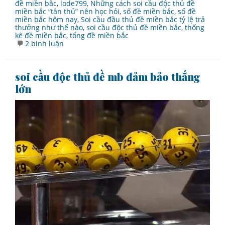
đề miền bắc
,
lode799
,
Những cách soi cầu độc thủ đề
miền bắc “tân thủ” nên học hỏi
,
số đề miền bắc
,
số đề
miền bắc hôm nay
,
Soi cầu đầu thủ đề miền bắc tỷ lệ trả
thưởng như thế nào
,
soi cầu độc thủ đề miền bắc
,
thống
kê đề miền bắc
,
tổng đề miền bắc
ở
2 bình luận
soi
cầu
độc
soi cầu độc thủ đề mb đảm bảo thắng
thủ
đề
lớn
miền
bắc
sẽ
giúp
bạn