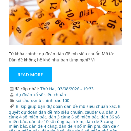
Từ khóa chính: dự đoán dàn đề mb siêu chuẩn Mô tả:
Dàn đề không hề khó như bạn từng nghĩ? Vì
READ MORE
đã câp nhật:
Thứ Hai, 03/08/2026 - 19:33
dự đoán xổ số siêu chuẩn
soi cầu xsmb chính xác 100
Bí kíp giúp bạn dự đoán dàn đề mb siêu chuẩn xác
,
Bí
quyết dự đoán dàn đề mb siêu chuẩn
,
caude168
,
dàn 3
càng 4 số miền bắc
,
dàn 3 càng 6 số miền bắc
,
dàn 36 số
miền bắc
,
dàn de 10 số rồng bạch kim
,
dàn de 3 càng
miền bắc
,
dàn de 4 càng
,
dàn de 4 số miễn phí
,
dàn de 4
số vip miền bắc
,
dàn de 8 số
,
dàn de 8 số miền phí
,
dàn