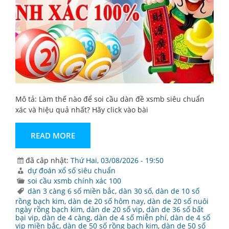
Mô tả: Làm thế nào để soi cầu dàn đề xsmb siêu chuẩn
xác và hiệu quả nhất? Hãy click vào bài
READ MORE
đã câp nhật:
Thứ Hai, 03/08/2026 - 19:50
dự đoán xổ số siêu chuẩn
soi cầu xsmb chính xác 100
dàn 3 càng 6 số miền bắc
,
dàn 30 số
,
dàn de 10 số
rồng bạch kim
,
dàn de 20 số hôm nay
,
dàn de 20 số nuôi
ngày rồng bạch kim
,
dàn de 20 số vip
,
dàn de 36 số bất
bại vip
,
dàn de 4 càng
,
dàn de 4 số miễn phí
,
dàn de 4 số
vip miền bắc
,
dàn de 50 số rồng bạch kim
,
dàn de 50 số