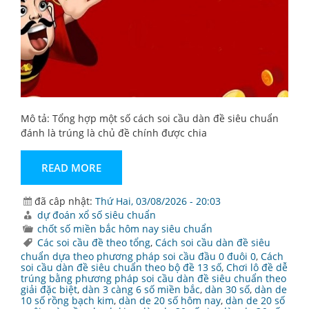
Mô tả: Tổng hợp một số cách soi cầu dàn đề siêu chuẩn
đánh là trúng là chủ đề chính được chia
READ MORE
đã câp nhật:
Thứ Hai, 03/08/2026 - 20:03
dự đoán xổ số siêu chuẩn
chốt số miền bắc hôm nay siêu chuẩn
Các soi cầu đề theo tổng
,
Cách soi cầu dàn đề siêu
chuẩn dựa theo phương pháp soi cầu đầu 0 đuôi 0
,
Cách
soi cầu dàn đề siêu chuẩn theo bộ đề 13 số
,
Chơi lô đề dễ
trúng bằng phương pháp soi cầu dàn đề siêu chuẩn theo
giải đặc biệt
,
dàn 3 càng 6 số miền bắc
,
dàn 30 số
,
dàn de
10 số rồng bạch kim
,
dàn de 20 số hôm nay
,
dàn de 20 số