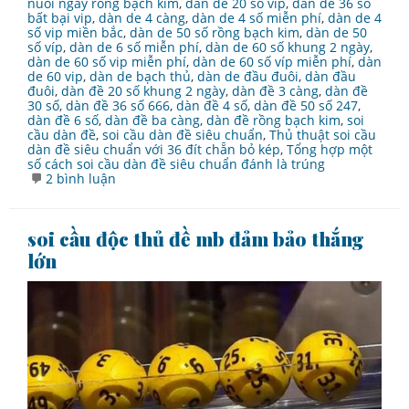
nuôi ngày rồng bạch kim
,
dàn de 20 số vip
,
dàn de 36 số
bất bại vip
,
dàn de 4 càng
,
dàn de 4 số miễn phí
,
dàn de 4
số vip miền bắc
,
dàn de 50 số rồng bạch kim
,
dàn de 50
số víp
,
dàn de 6 số miễn phí
,
dàn de 60 số khung 2 ngày
,
dàn de 60 số vip miễn phí
,
dàn de 60 số víp miễn phí
,
dàn
de 60 vip
,
dàn de bạch thủ
,
dàn de đầu đuôi
,
dàn đầu
đuôi
,
dàn đề 20 số khung 2 ngày
,
dàn đề 3 càng
,
dàn đề
30 số
,
dàn đề 36 số 666
,
dàn đề 4 số
,
dàn đề 50 số 247
,
dàn đề 6 số
,
dàn đề ba càng
,
dàn đề rồng bạch kim
,
soi
cầu dàn đề
,
soi cầu dàn đề siêu chuẩn
,
Thủ thuật soi cầu
dàn đề siêu chuẩn với 36 đít chẵn bỏ kép
,
Tổng hợp một
số cách soi cầu dàn đề siêu chuẩn đánh là trúng
ở
2 bình luận
soi
cầu
dàn
soi cầu độc thủ đề mb đảm bảo thắng
đề
siêu
lớn
chuẩn
số
đẹp
ăn
ngay