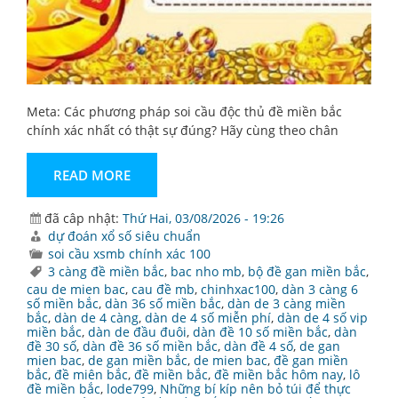
Meta: Các phương pháp soi cầu độc thủ đề miền bắc
chính xác nhất có thật sự đúng? Hãy cùng theo chân
READ MORE
đã câp nhật:
Thứ Hai, 03/08/2026 - 19:26
dự đoán xổ số siêu chuẩn
soi cầu xsmb chính xác 100
3 càng đề miền bắc
,
bac nho mb
,
bộ đề gan miền bắc
,
cau de mien bac
,
cau đề mb
,
chinhxac100
,
dàn 3 càng 6
số miền bắc
,
dàn 36 số miền bắc
,
dàn de 3 càng miền
bắc
,
dàn de 4 càng
,
dàn de 4 số miễn phí
,
dàn de 4 số vip
miền bắc
,
dàn de đầu đuôi
,
dàn đề 10 số miền bắc
,
dàn
đề 30 số
,
dàn đề 36 số miền bắc
,
dàn đề 4 số
,
de gan
mien bac
,
de gan miền bắc
,
de mien bac
,
đề gan miền
bắc
,
đề miên bắc
,
đề miền bắc
,
đề miền bắc hôm nay
,
lô
đề miền bắc
,
lode799
,
Những bí kíp nên bỏ túi để thực