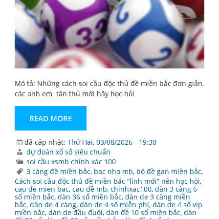
Mô tả: Những cách soi cầu độc thủ đề miền bắc đơn giản,
các anh em tân thủ mới hãy học hỏi
READ MORE
đã câp nhật:
Thứ Hai, 03/08/2026 - 19:30
dự đoán xổ số siêu chuẩn
soi cầu xsmb chính xác 100
3 càng đề miền bắc
,
bac nho mb
,
bộ đề gan miền bắc
,
Cách soi cầu độc thủ đề miền bắc “lính mới” nên học hỏi
,
cau de mien bac
,
cau đề mb
,
chinhxac100
,
dàn 3 càng 6
số miền bắc
,
dàn 36 số miền bắc
,
dàn de 3 càng miền
bắc
,
dàn de 4 càng
,
dàn de 4 số miễn phí
,
dàn de 4 số vip
miền bắc
,
dàn de đầu đuôi
,
dàn đề 10 số miền bắc
,
dàn