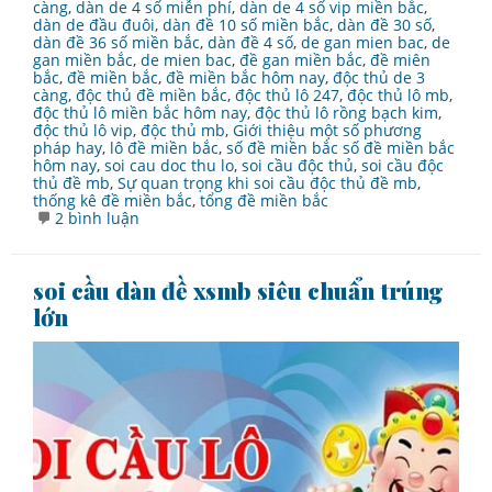
càng
,
dàn de 4 số miễn phí
,
dàn de 4 số vip miền bắc
,
dàn de đầu đuôi
,
dàn đề 10 số miền bắc
,
dàn đề 30 số
,
dàn đề 36 số miền bắc
,
dàn đề 4 số
,
de gan mien bac
,
de
gan miền bắc
,
de mien bac
,
đề gan miền bắc
,
đề miên
bắc
,
đề miền bắc
,
đề miền bắc hôm nay
,
độc thủ de 3
càng
,
độc thủ đề miền bắc
,
độc thủ lô 247
,
độc thủ lô mb
,
độc thủ lô miền bắc hôm nay
,
độc thủ lô rồng bạch kim
,
độc thủ lô vip
,
độc thủ mb
,
Giới thiệu một số phương
pháp hay
,
lô đề miền bắc
,
số đề miền bắc số đề miền bắc
hôm nay
,
soi cau doc thu lo
,
soi cầu độc thủ
,
soi cầu độc
thủ đề mb
,
Sự quan trọng khi soi cầu độc thủ đề mb
,
thống kê đề miền bắc
,
tổng đề miền bắc
ở
2 bình luận
soi
cầu
độc
soi cầu dàn đề xsmb siêu chuẩn trúng
thủ
đề
lớn
mb
đảm
bảo
thắng
lớn