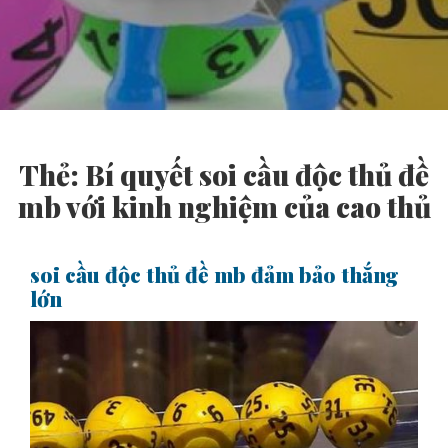
Thẻ:
Bí quyết soi cầu độc thủ đề
mb với kinh nghiệm của cao thủ
soi cầu độc thủ đề mb đảm bảo thắng
lớn