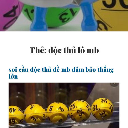
Thẻ:
độc thủ lô mb
soi cầu độc thủ đề mb đảm bảo thắng
lớn